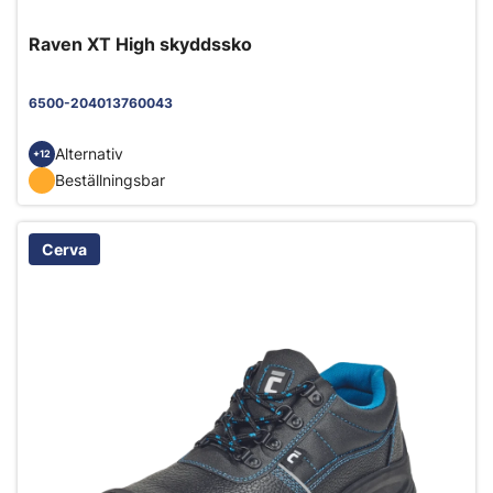
Raven XT High skyddssko
6500-204013760043
Alternativ
+12
Beställningsbar
Cerva