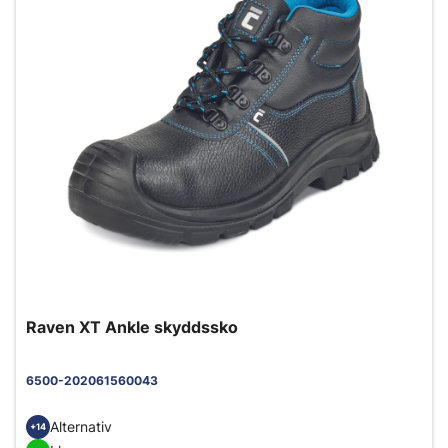
Raven XT Ankle skyddssko
6500-202061560043
Alternativ
+14