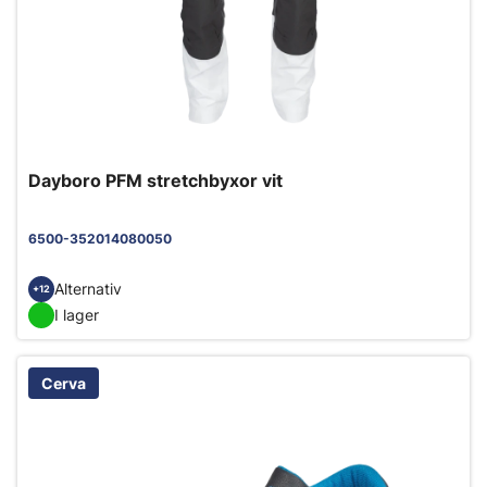
Dayboro PFM stretchbyxor vit
6500-352014080050
Alternativ
+12
I lager
Cerva