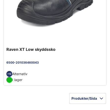
Raven XT Low skyddssko
6500-201036460043
Alternativ
+12
I lager
Produkter/Sida