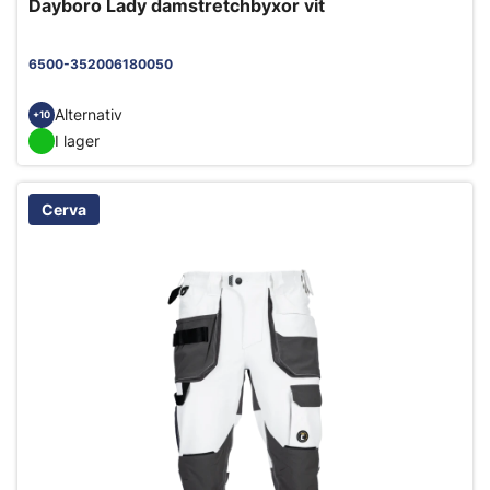
Dayboro Lady damstretchbyxor vit
6500-352006180050
Alternativ
+10
I lager
Cerva