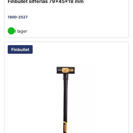
Finbullet sifferlås 79x45x18 mm
1900-2527
I lager
Finbullet