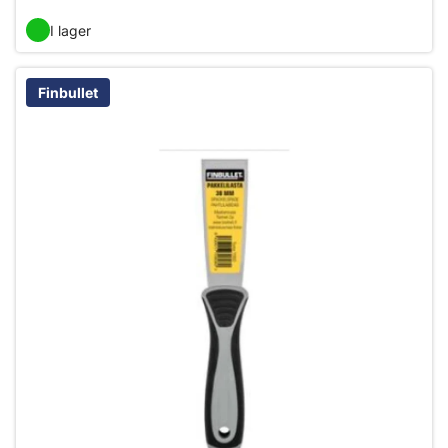
I lager
Finbullet