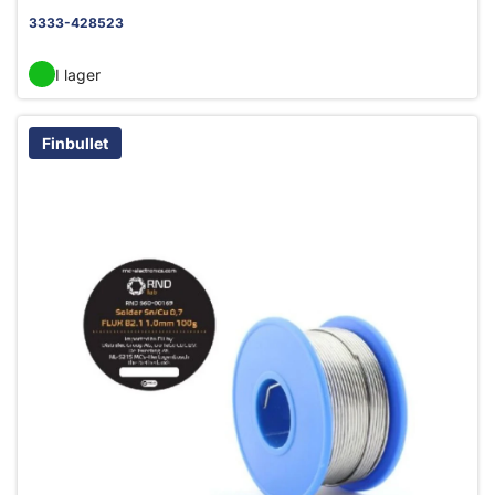
3333-428523
I lager
Finbullet