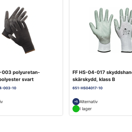
-003 polyuretan-
FF HS-04-017 skyddsha
olyester svart
skärskydd, klass B
4-003-10
651-HS04017-10
iv
Alternativ
+5
I lager