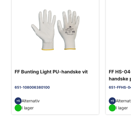
FF Bunting Light PU-handske vit
FF HS-04
handske p
651-108006380100
651-FFHS-0
Alternativ
Alternat
+5
+5
I lager
I lager