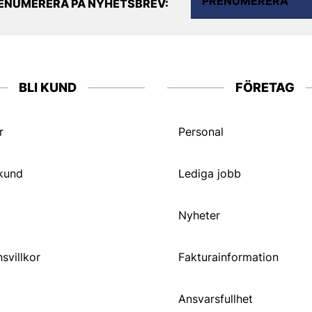
PRENUMERERA
ENUMERERA PÅ NYHETSBREV:
BLI KUND
FÖRETAG
r
Personal
 kund
Lediga jobb
Nyheter
svillkor
Fakturainformation
Ansvarsfullhet