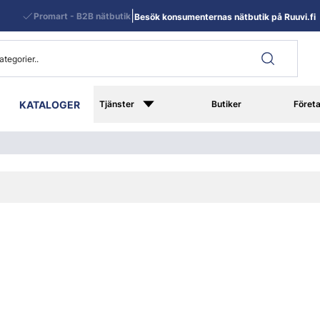
|
Promart - B2B nätbutik
Besök konsumenternas nätbutik på Ruuvi.fi
KATALOGER
Tjänster
Butiker
Föret