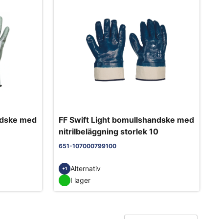
ndske med
FF Swift Light bomullshandske med
nitrilbeläggning storlek 10
651-107000799100
Alternativ
+1
I lager