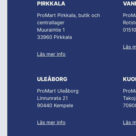
PIRKKALA
VAN
ProMart Pirkkala, butik och
ProM
centrallager
Rotst
Muuraintie 1
0151
33960 Pirkkala
Läs m
Läs mer info
ULEÅBORG
KUO
ProMart Uleåborg
ProMa
Linnunrata 21
Takoj
90440 Kempele
70900
Läs mer info
Läs m