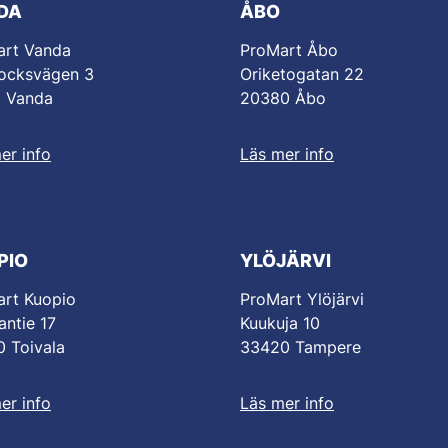
DA
ÅBO
art Vanda
ProMart Åbo
ocksvägen 3
Oriketogatan 22
0 Vanda
20380 Åbo
er info
Läs mer info
PIO
YLÖJÄRVI
rt Kuopio
ProMart Ylöjärvi
antie 17
Kuukuja 10
 Toivala
33420 Tampere
er info
Läs mer info