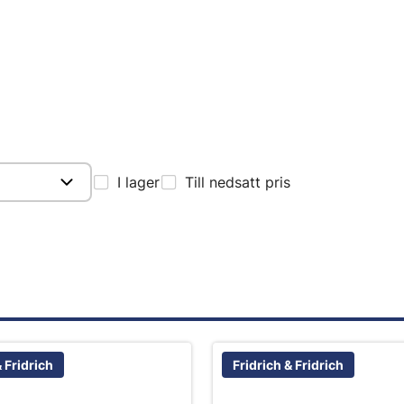
I lager
Till nedsatt pris
& Fridrich
Fridrich & Fridrich