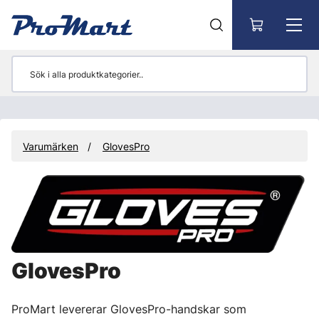
Gå till huvudinnehåll
Varumärken
GlovesPro
GlovesPro
ProMart levererar GlovesPro-handskar som