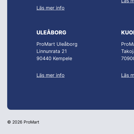
Läs m
Läs mer info
ULEÅBORG
KUO
ProMart Uleåborg
ProMa
Linnunrata 21
Takoj
90440 Kempele
70900
Läs mer info
Läs m
© 2026 ProMart