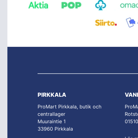
PIRKKALA
VAN
ProMart Pirkkala, butik och
ProM
centrallager
Rotst
Muuraintie 1
0151
33960 Pirkkala