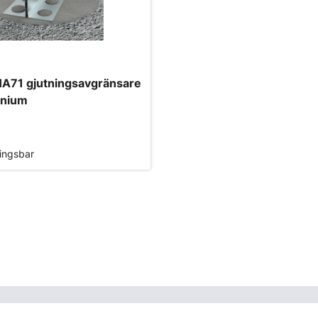
A71 gjutningsavgränsare
inium
ningsbar