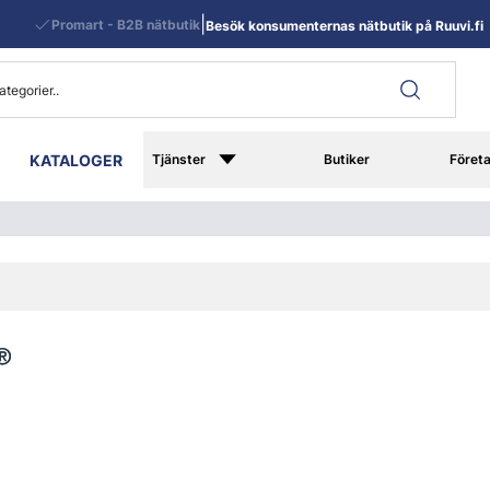
|
Promart - B2B nätbutik
Besök konsumenternas nätbutik på Ruuvi.fi
KATALOGER
Tjänster
Butiker
Föret