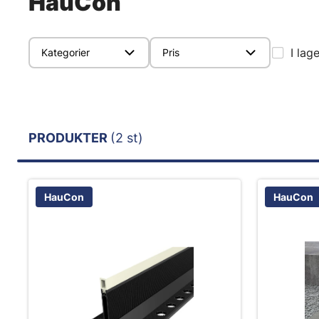
HauCon
I lag
Kategorier
Pris
PRODUKTER
(2 st)
HauCon
HauCon