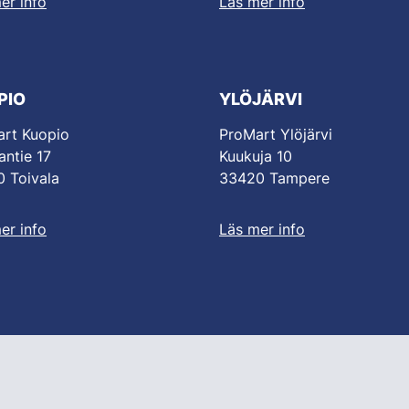
er info
Läs mer info
PIO
YLÖJÄRVI
rt Kuopio
ProMart Ylöjärvi
antie 17
Kuukuja 10
 Toivala
33420 Tampere
er info
Läs mer info