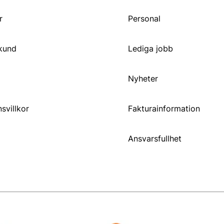
r
Personal
 kund
Lediga jobb
Nyheter
svillkor
Fakturainformation
Ansvarsfullhet