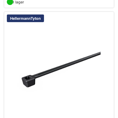
I lager
HellermannTyton