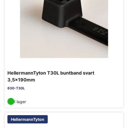
HellermannTyton T30L buntband svart
3,5x190mm
630-T30L
I lager
HellermannTyton