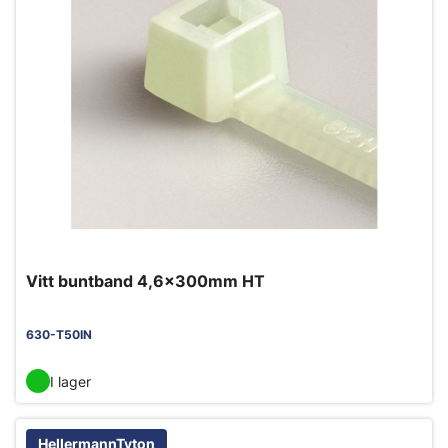
Vitt buntband 4,6x300mm HT
630-T50IN
I lager
HellermannTyton