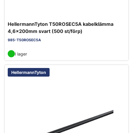
HellermannTyton T50ROSEC5A kabelklämma
4,6x200mm svart (500 st/förp)
985-T50ROSEC5A
I lager
HellermannTyton