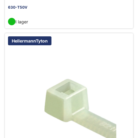
630-T50V
I lager
HellermannTyton