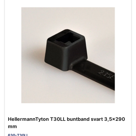
HellermannTyton T30LL buntband svart 3,5x290
mm
630-T30LL