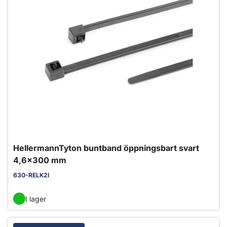
HellermannTyton buntband öppningsbart svart
4,6x300 mm
630-RELK2I
I lager