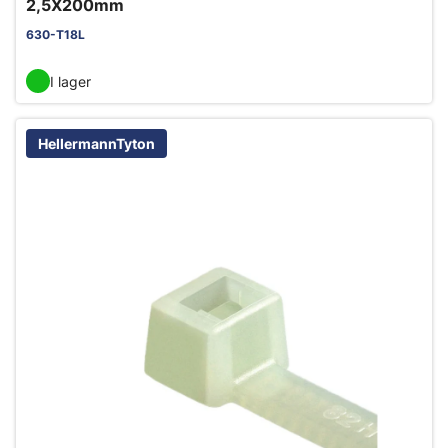
2,5X200mm
630-T18L
I lager
HellermannTyton