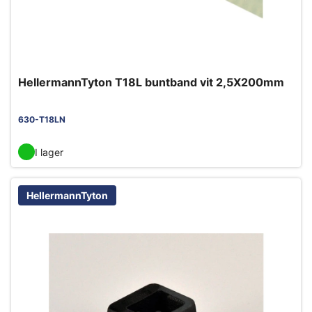
HellermannTyton T18L buntband vit 2,5X200mm
630-T18LN
I lager
HellermannTyton