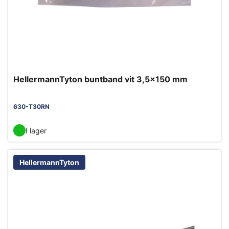
HellermannTyton buntband vit 3,5x150 mm
630-T30RN
I lager
HellermannTyton