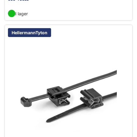
I lager
HellermannTyton