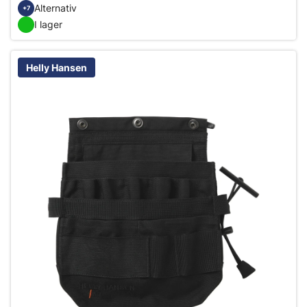
Alternativ
+7
I lager
Helly Hansen