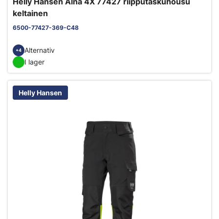
Helly Hansen Alna 4X 77427 riipputaskuhousu
keltainen
6500-77427-369-C48
Alternativ
+4
I lager
Helly Hansen