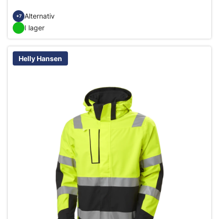
Alternativ
+7
I lager
Helly Hansen