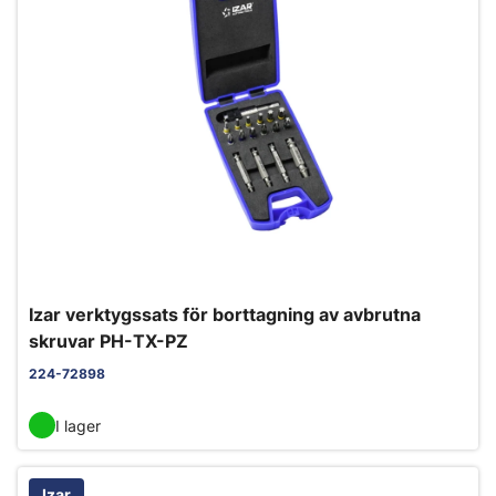
Izar verktygssats för borttagning av avbrutna
skruvar PH-TX-PZ
224-72898
I lager
Izar