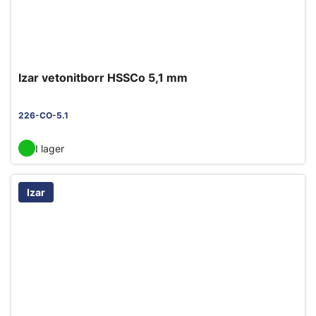
Izar vetonitborr HSSCo 5,1 mm
226-CO-5.1
I lager
Izar