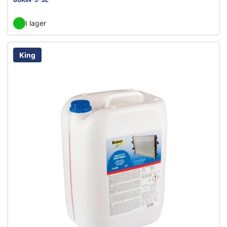
I lager
King