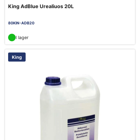
King AdBlue Urealiuos 20L
80KIN-ADB20
I lager
King