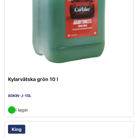
Kylarvätska grön 10 l
80KIN-J-10L
I lager
King