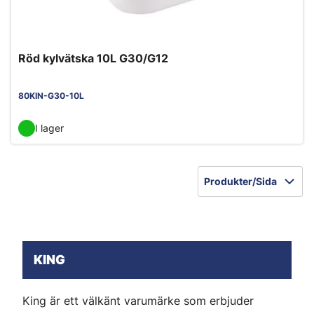
Röd kylvätska 10L G30/G12
80KIN-G30-10L
I lager
Produkter/Sida
KING
King är ett välkänt varumärke som erbjuder