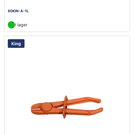
80KIN-A-1L
I lager
King