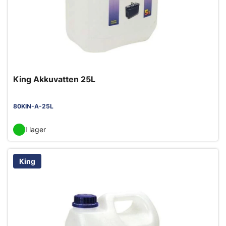
King Akkuvatten 25L
80KIN-A-25L
I lager
King