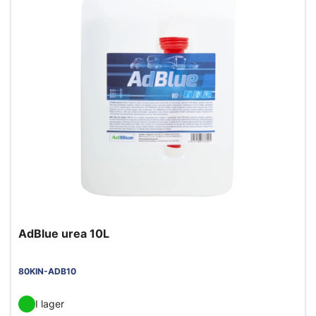
AdBlue urea 10L
80KIN-ADB10
I lager