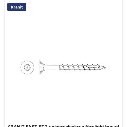
Kranit
KRANIT FAST ETZ universalsskruv försänkt huvud