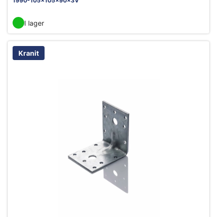
1990-105x105x90x3V
I lager
Kranit