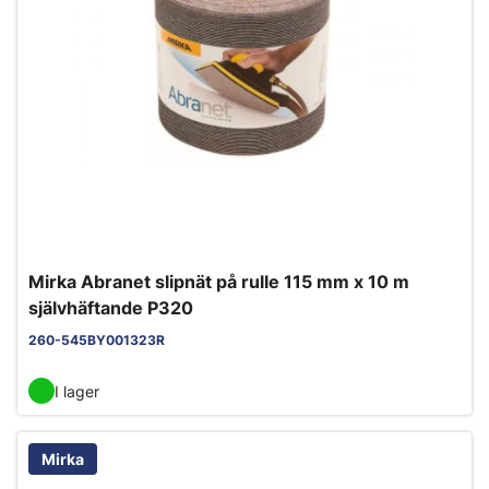
Mirka Abranet slipnät på rulle 115 mm x 10 m
självhäftande P320
260-545BY001323R
I lager
Mirka