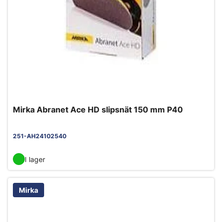
Mirka Abranet Ace HD slipsnät 150 mm P40
251-AH24102540
I lager
Mirka