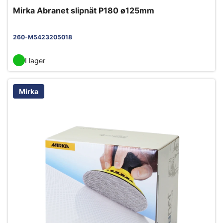
Mirka Abranet slipnät P180 ø125mm
260-M5423205018
I lager
Mirka