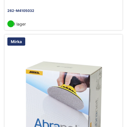
262-M4105032
I lager
Mirka