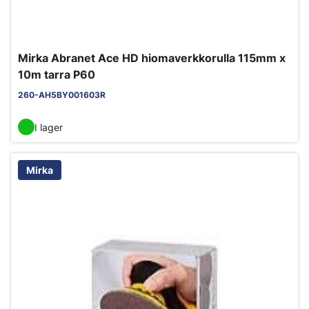
Mirka Abranet Ace HD hiomaverkkorulla 115mm x
10m tarra P60
260-AH5BY001603R
I lager
Mirka