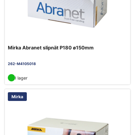
Mirka Abranet slipnät P180 ø150mm
262-M4105018
I lager
Mirka