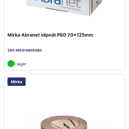
Mirka Abranet slipnät P80 70x125mm
260-M5414905080
I lager
Mirka