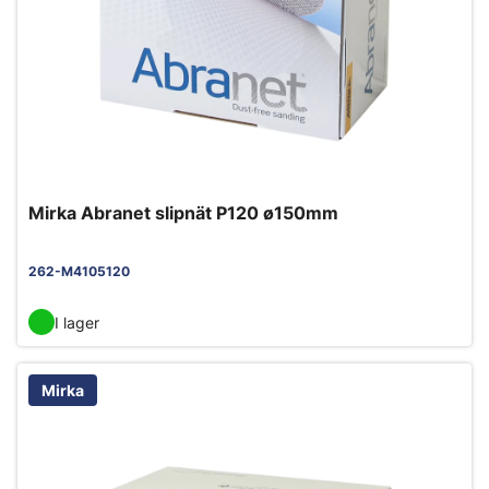
Mirka Abranet slipnät P120 ø150mm
262-M4105120
I lager
Mirka