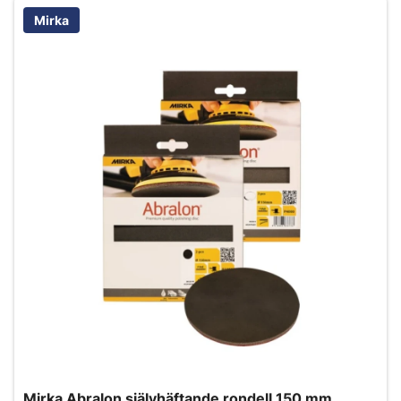
Mirka
Mirka Abralon självhäftande rondell 150 mm