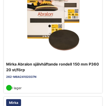
Mirka Abralon självhäftande rondell 150 mm P360
20 st/förp
262-M8A24102037N
I lager
Mirka