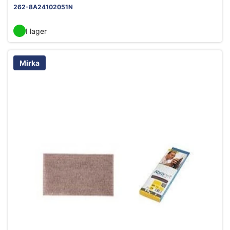
262-8A24102051N
I lager
Mirka