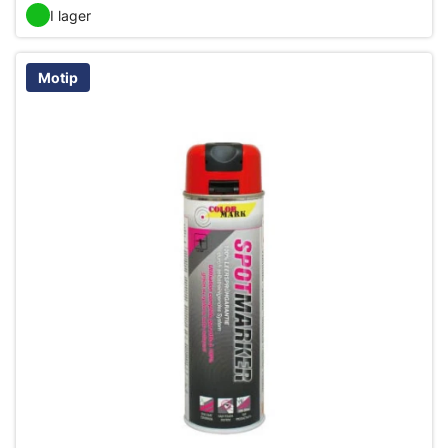
I lager
Motip