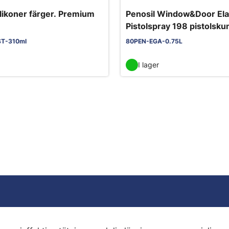
ilikoner färger. Premium
Penosil Window&Door Ela
Pistolspray 198 pistolsk
All Season
T-310ml
80PEN-EGA-0.75L
I lager