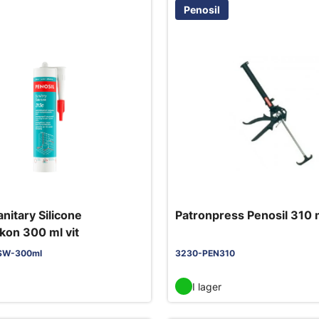
Penosil
anitary Silicone
Patronpress Penosil 310 
ikon 300 ml vit
SW-300ml
3230-PEN310
I lager