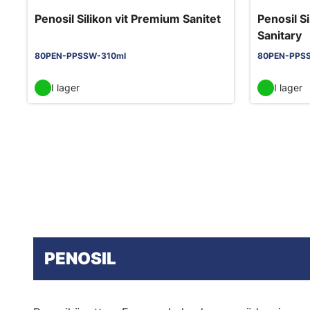
Penosil Silikon vit Premium Sanitet
Penosil S
Sanitary
80PEN-PPSSW-310ml
80PEN-PPSS
I lager
I lager
PENOSIL