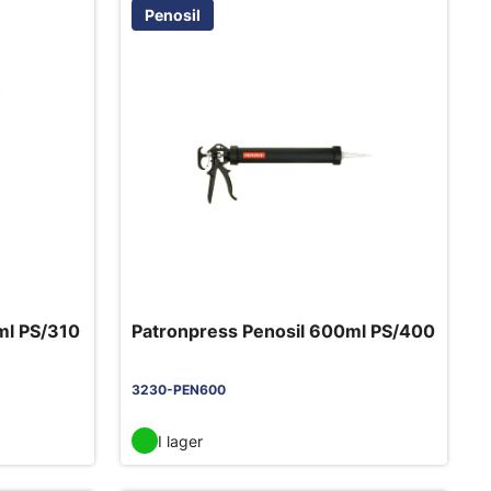
Penosil
ml PS/310
Patronpress Penosil 600ml PS/400
3230-PEN600
I lager