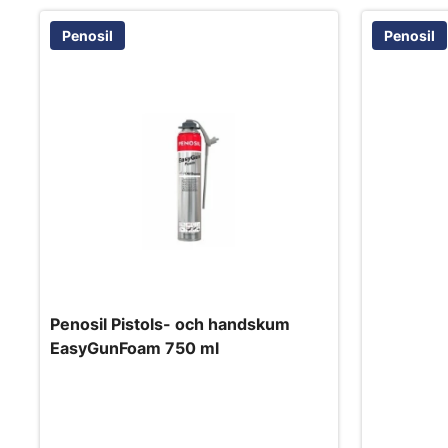
Penosil
Penosil
Penosil Pistols- och handskum
EasyGunFoam 750 ml