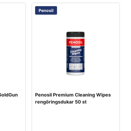
Penosil
 GoldGun
Penosil Premium Cleaning Wipes
rengöringsdukar 50 st