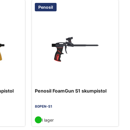
Penosil
pistol
Penosil FoamGun S1 skumpistol
80PEN-S1
I lager