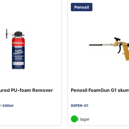
Penosil
Cured PU-foam Remover
Penosil FoamGun G1 skum
R-340ml
80PEN-G1
I lager