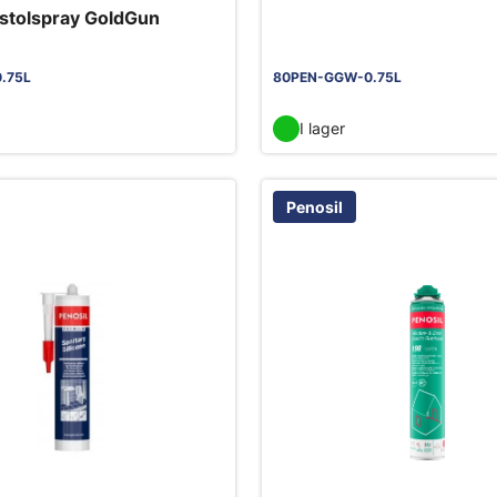
istolspray GoldGun
.75L
80PEN-GGW-0.75L
I lager
Penosil