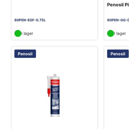
Penosil P
80PEN-EGF-0.75L
80PEN-GG-0
I lager
I lager
Penosil
Penosil