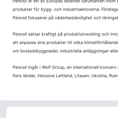
Penosil är ett av Europas ledande varumärken inom en
produkter för bygg- och industrisektorerna. Företaget 
Penosil fokuserar på väderbeständighet och täningste
Penosil satsar kraftigt på produktutveckling och inn
att anpassa sina produkter till olika klimatförhållan
om bostadsbyggnader, industriella anläggningar eller
Penosil ingår i Wolf Group, en internationell koncer
flera länder, inklusive Lettland, Litauen, Ukraina, Ru