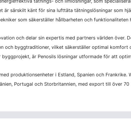
ergieffektiva tätnings- och limlösningar, som specialiserar
är särskilt känt för sina lufttäta tätningslösningar som hjäl
kniker som säkerställer hållbarheten och funktionaliteten h
ovation och delar sin expertis med partners världen över. D
den och byggtraditioner, vilket säkerställer optimal komfort
 byggprojekt, är Penosils lösningar utformade för att optime
n med produktionsenheter i Estland, Spanien och Frankrike.
mänien, Portugal och Storbritannien, med export till över 70 