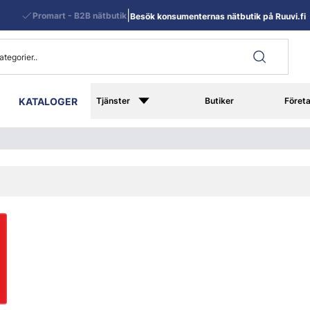
|
Promart - B2B nätbutik
Besök konsumenternas nätbutik på Ruuvi.fi
KATALOGER
Tjänster
Butiker
Föret