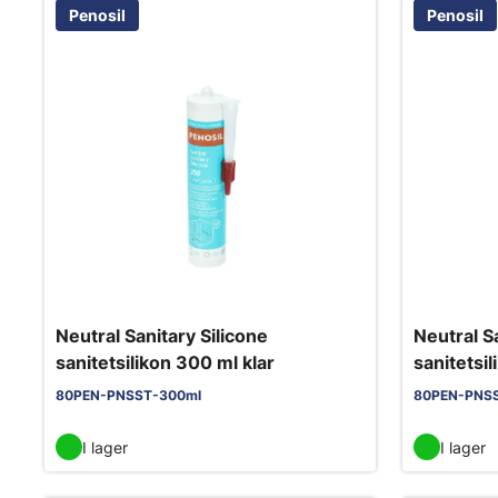
Penosil
Penosil
Neutral Sanitary Silicone
Neutral S
sanitetsilikon 300 ml klar
sanitetsil
80PEN-PNSST-300ml
80PEN-PNS
I lager
I lager