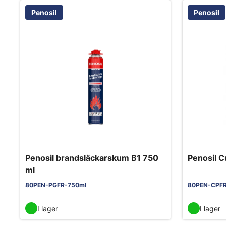
Penosil
Penosil
Penosil brandsläckarskum B1 750
Penosil 
ml
80PEN-PGFR-750ml
80PEN-CPF
I lager
I lager