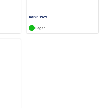
80PEN-PCW
I lager