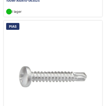
1004K-AISI410-063025
I lager
PIAS