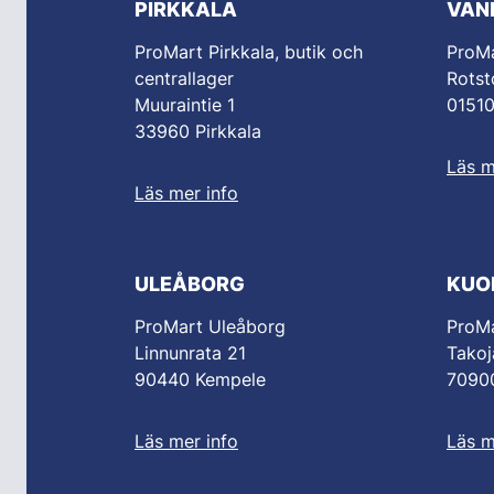
PIRKKALA
VAN
ProMart Pirkkala, butik och
ProM
centrallager
Rotst
Muuraintie 1
0151
33960 Pirkkala
Läs m
Läs mer info
ULEÅBORG
KUO
ProMart Uleåborg
ProMa
Linnunrata 21
Takoj
90440 Kempele
70900
Läs mer info
Läs m