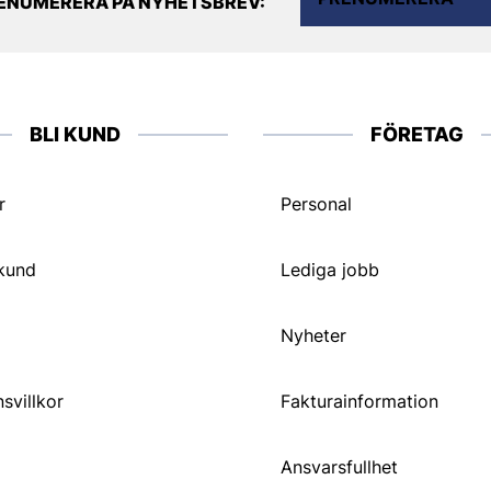
ENUMERERA PÅ NYHETSBREV:
BLI KUND
FÖRETAG
r
Personal
 kund
Lediga jobb
Nyheter
svillkor
Fakturainformation
Ansvarsfullhet