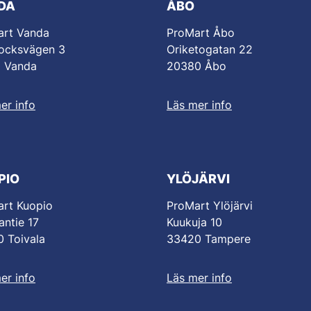
DA
ÅBO
art Vanda
ProMart Åbo
ocksvägen 3
Oriketogatan 22
0 Vanda
20380 Åbo
er info
Läs mer info
PIO
YLÖJÄRVI
rt Kuopio
ProMart Ylöjärvi
antie 17
Kuukuja 10
 Toivala
33420 Tampere
er info
Läs mer info