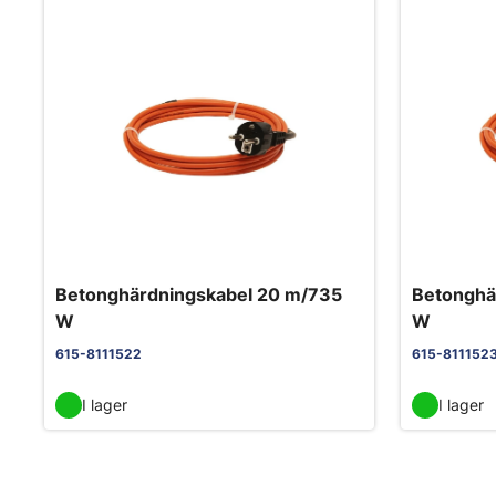
Betonghärdningskabel 20 m/735
Betonghä
W
W
615-8111522
615-811152
I lager
I lager