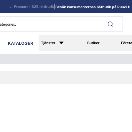
|
Promart - B2B nätbutik
Besök konsumenternas nätbutik på Ruuvi.fi
KATALOGER
Tjänster
Butiker
Föret