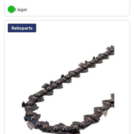
I lager
Ratioparts