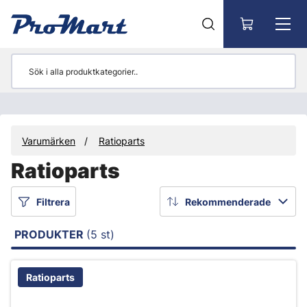
Gå till huvudinnehåll
Varumärken
Ratioparts
Ratioparts
Filtrera
Rekommenderade
PRODUKTER
(5 st)
Ratioparts