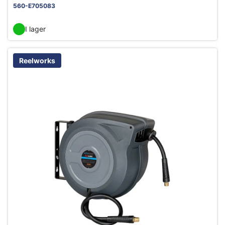
560-E705083
I lager
Reelworks