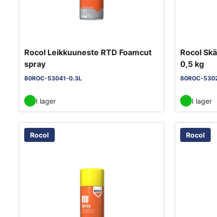
Rocol Leikkuuneste RTD Foamcut
Rocol Sk
spray
0,5 kg
80ROC-53041-0.3L
80ROC-5302
I lager
I lager
Rocol
Rocol