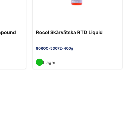
mpound
Rocol Skärvätska RTD Liquid
80ROC-53072-400g
I lager