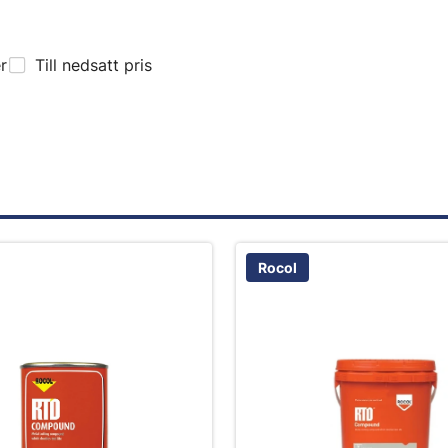
er
Till nedsatt pris
Rocol