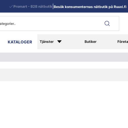
|
Promart - B2B nätbutik
Besök konsumenternas nätbutik på Ruuvi.fi
KATALOGER
Tjänster
Butiker
Föret