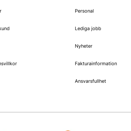
r
Personal
 kund
Lediga jobb
Nyheter
svillkor
Fakturainformation
Ansvarsfullhet