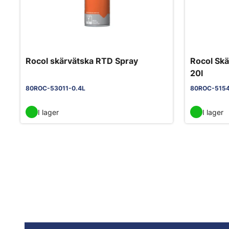
Rocol skärvätska RTD Spray
Rocol Sk
20l
80ROC-53011-0.4L
80ROC-515
I lager
I lager