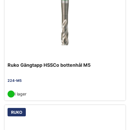
Ruko Gängtapp HSSCo bottenhål M5
224-M5
I lager
RUKO