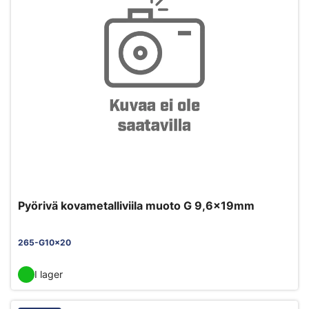
Pyörivä kovametalliviila muoto G 9,6x19mm
265-G10x20
I lager