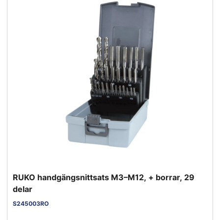
RUKO handgängsnittsats M3–M12, + borrar, 29
delar
S245003RO