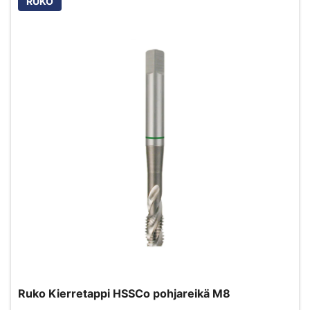
RUKO
Ruko Kierretappi HSSCo pohjareikä M8