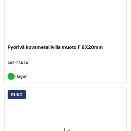
Pyörivä kovametalliviila muoto F 8X20mm
265-F8X20
I lager
RUKO