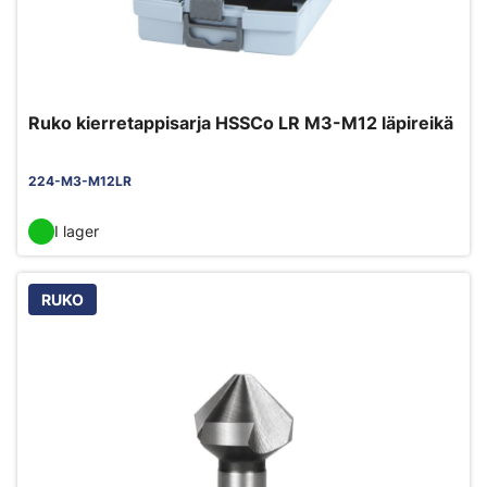
Ruko kierretappisarja HSSCo LR M3-M12 läpireikä
224-M3-M12LR
I lager
RUKO