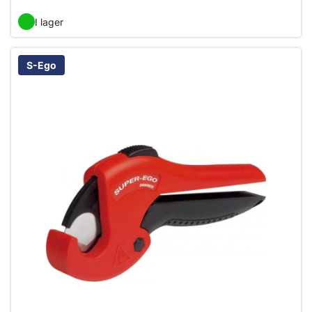
I lager
S-Ego