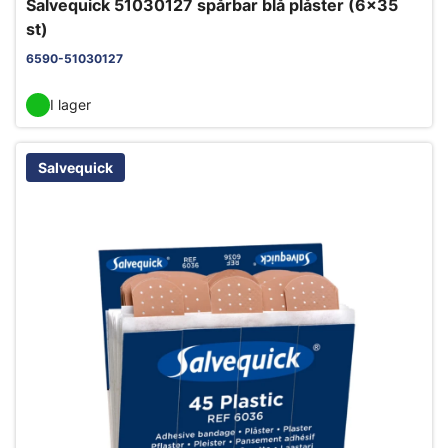
Salvequick 51030127 spårbar blå plåster (6x35
st)
6590-51030127
I lager
Salvequick