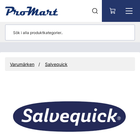
Gå till huvudinnehåll
Varumärken
Salvequick