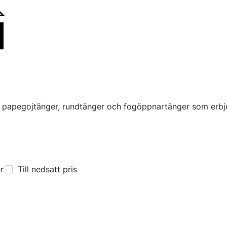
m papegojtänger, rundtänger och fogöppnartänger som erbju
er
Till nedsatt pris