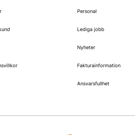
r
Personal
 kund
Lediga jobb
Nyheter
svillkor
Fakturainformation
Ansvarsfullhet