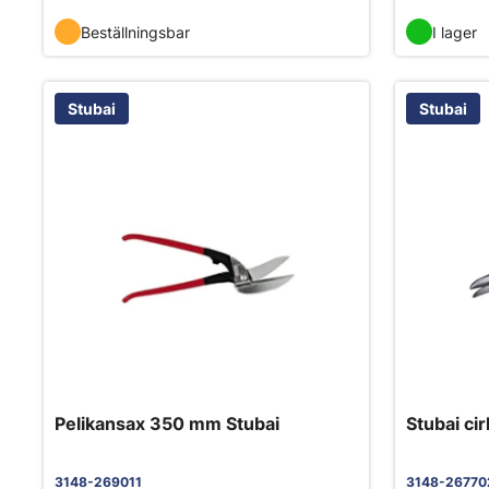
Beställningsbar
I lager
Stubai
Stubai
Pelikan­sax 350 mm Stubai
Stubai ci
3148-269011
3148-26770