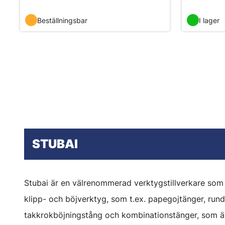
Beställningsbar
I lager
STUBAI
Stubai är en välrenommerad verktygstillverkare som er
klipp- och böjverktyg, som t.ex. papegojtänger, ru
takkrokböjningstång och kombinationstänger, som ä