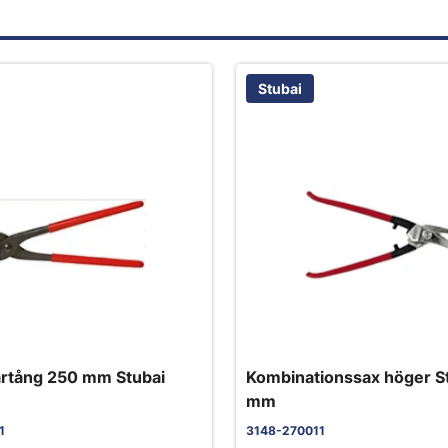
Stubai
rtång 250 mm Stubai
Kombinationssax höger S
mm
1
3148-270011