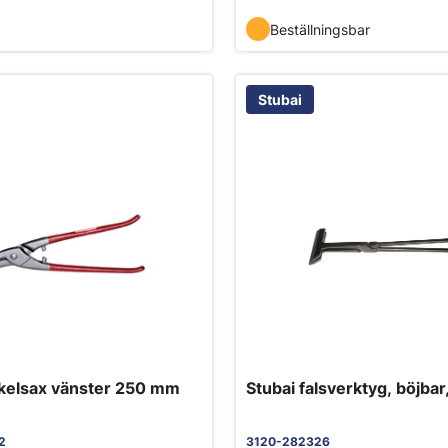
Beställningsbar
Stubai
rkelsax vänster 250 mm
Stubai falsverktyg, böjba
2
3120-282326