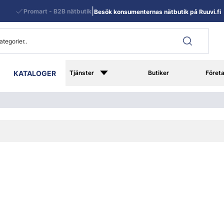
|
Promart - B2B nätbutik
Besök konsumenternas nätbutik på Ruuvi.fi
KATALOGER
Tjänster
Butiker
Föret