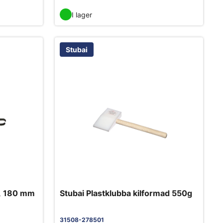
I lager
Stubai
r, 180 mm
Stubai Plastklubba kilformad 550g
31508-278501