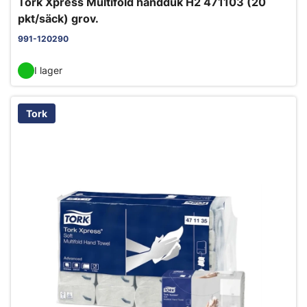
Tork Xpress Multifold handduk H2 471103 (20
pkt/säck) grov.
991-120290
I lager
Tork