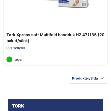
Tork Xpress soft Multifold handduk H2 471135 (20
paket/säck)
991-120289
I lager
Produkter/Sida
TORK