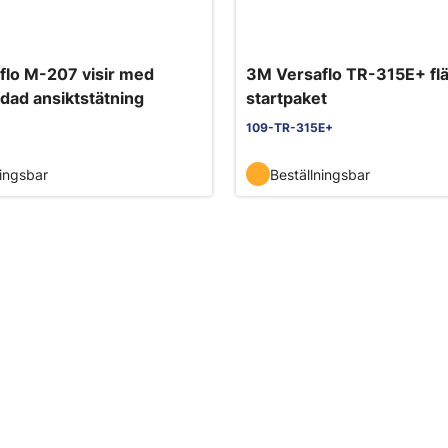
flo M-207 visir med
3M Versaflo TR-315E+ fl
dad ansiktstätning
startpaket
109-TR-315E+
ningsbar
Beställningsbar