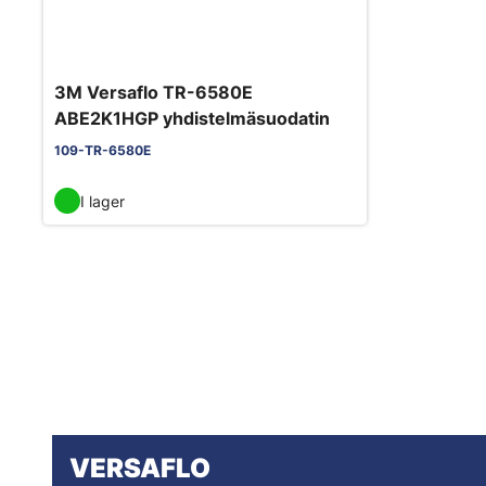
3M Versaflo TR-6580E
ABE2K1HGP yhdistelmäsuodatin
109-TR-6580E
I lager
VERSAFLO