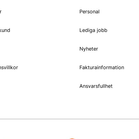
r
Personal
 kund
Lediga jobb
Nyheter
svillkor
Fakturainformation
Ansvarsfullhet