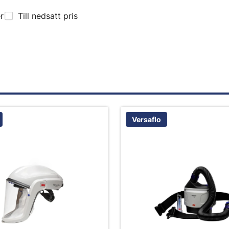
er
Till nedsatt pris
Versaflo