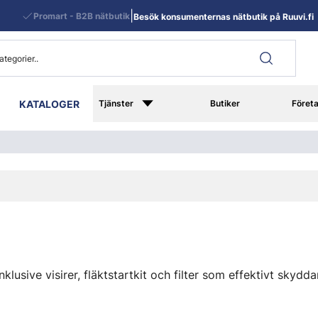
|
Promart - B2B nätbutik
Besök konsumenternas nätbutik på Ruuvi.fi
KATALOGER
Tjänster
Butiker
Föret
nklusive visirer, fläktstartkit och filter som effektivt skydd