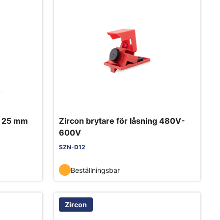
l 25 mm
Zircon brytare för låsning 480V-
600V
SZN-D12
Beställningsbar
Zircon