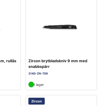
m, rullås
Zircon brytbladskniv 9 mm med
snabbspärr
3140-ZN-709
I lager
Zircon