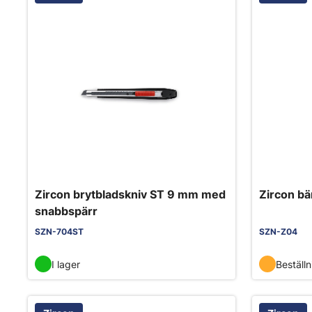
Zircon brytbladskniv ST 9 mm med
Zircon bä
snabbspärr
SZN-704ST
SZN-Z04
I lager
Beställ