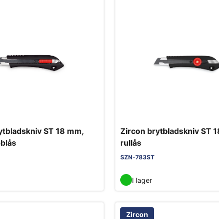
ytbladskniv ST 18 mm,
Zircon brytbladskniv ST 
blås
rullås
SZN-783ST
I lager
Zircon