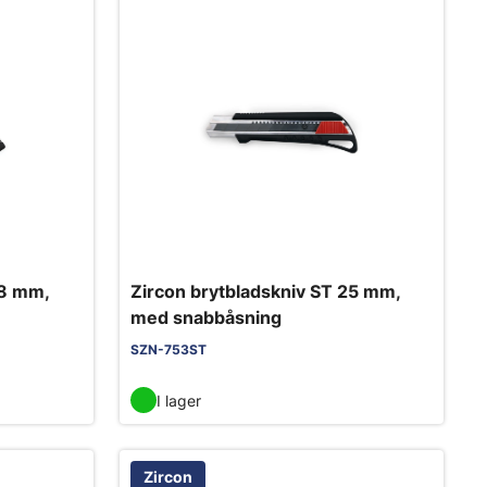
18 mm,
Zircon brytbladskniv ST 25 mm,
med snabbåsning
SZN-753ST
I lager
Zircon