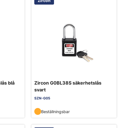
Zircon
lås blå
Zircon G0BL38S säkerhetslås
svart
SZN-G05
Beställningsbar