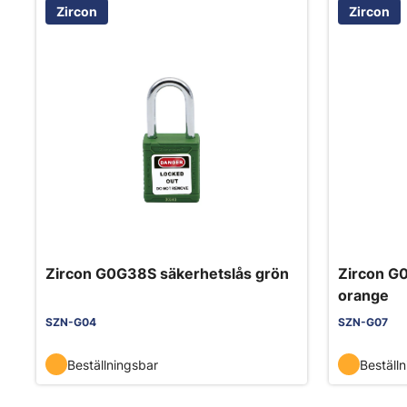
Zircon
Zircon
Zircon G0G38S säkerhetslås grön
Zircon G
orange
SZN-G04
SZN-G07
Beställningsbar
Beställ