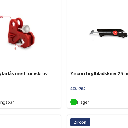
ytarlås med tumskruv
Zircon brytbladskniv 25 m
SZN-752
ningsbar
I lager
Zircon