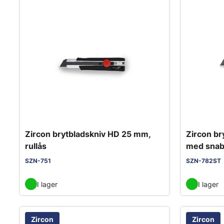
Zircon brytbladskniv HD 25 mm,
Zircon br
rullås
med snab
SZN-751
SZN-782ST
I lager
I lager
Zircon
Zircon