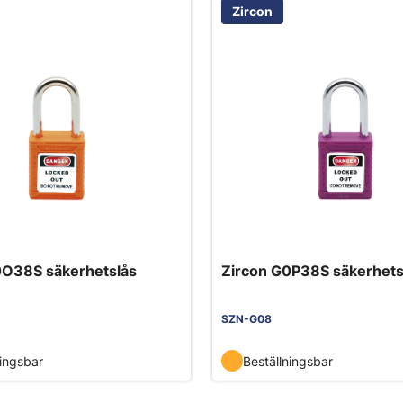
Zircon
0O38S säkerhetslås
Zircon G0P38S säkerhetslå
SZN-G08
ningsbar
Beställningsbar