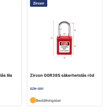
Zircon
s lila
Zircon G0R38S säkerhetslås röd
SZN-G01
Beställningsbar