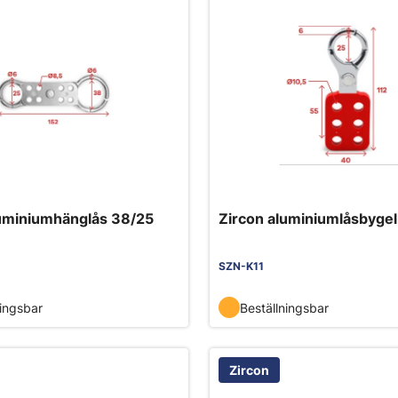
luminiumhänglås 38/25
Zircon aluminiumlåsbyge
SZN-K11
ningsbar
Beställningsbar
Zircon