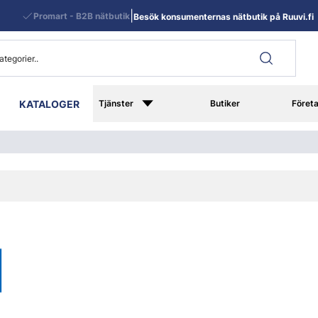
|
Promart - B2B nätbutik
Besök konsumenternas nätbutik på Ruuvi.fi
KATALOGER
Tjänster
Butiker
Föret