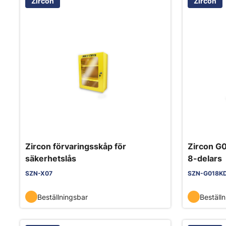
Zircon
Zircon
Zircon förvaringsskåp för
Zircon G
säkerhetslås
8-delars
SZN-X07
SZN-G018K
Beställningsbar
Beställ