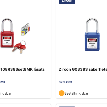
Zircon
0108R38Sset8MK låsats
Zircon G0B38S säkerhets
DMK
SZN-G03
ningsbar
Beställningsbar