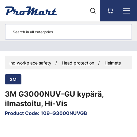
Go to main content
ent and workplace safety
Head protection
Helmets
3M
3M G3000NUV-GU kypärä,
ilmastoitu, Hi-Vis
Product Code
:
109-G3000NUVGB
Skip images