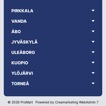
PIRKKALA
VANDA
ÅBO
JYVÄSKYLÄ
ULEÅBORG
KUOPIO
YLÖJÄRVI
TORNEÅ
© 2026 ProMart
Powered by
Creamarketing WebAdmin 7