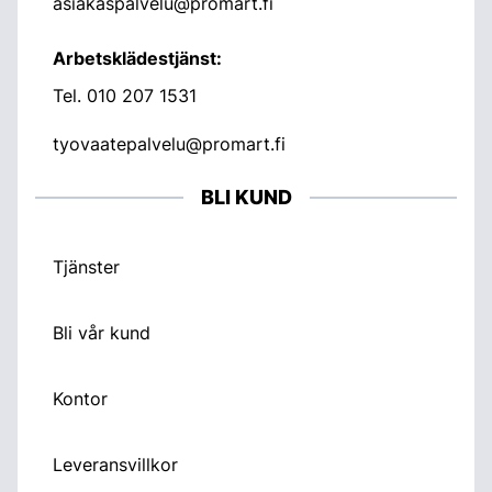
asiakaspalvelu@promart.fi
Arbetsklädestjänst:
Tel.
010 207 1531
tyovaatepalvelu@promart.fi
BLI KUND
Tjänster
Bli vår kund
Kontor
Leveransvillkor