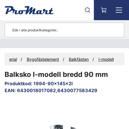
Gå till huvudinnehåll
tmaterial
Byggfästelement
Balkfästen
I-modell
Balksko I-modell bredd 90 mm
Produktkod
:
1994-90x145x2I
EAN
:
6430018017082,6430077583429
Hoppa över bilder