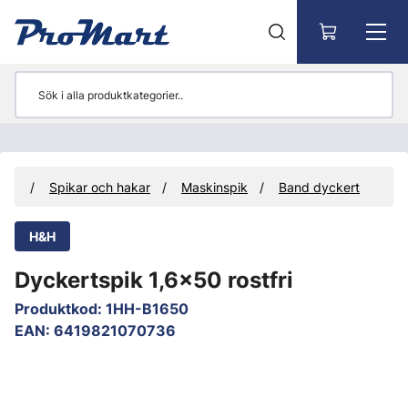
Gå till huvudinnehåll
ial
Spikar och hakar
Maskinspik
Band dyckert
H&H
Dyckertspik 1,6x50 rostfri
Produktkod
:
1HH-B1650
EAN
:
6419821070736
Hoppa över bilder