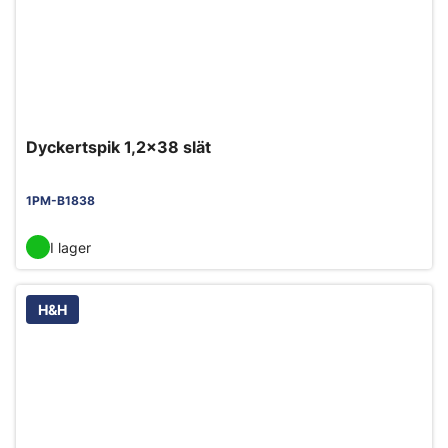
Dyckertspik 1,2x38 slät
1PM-B1838
I lager
H&H