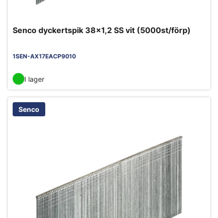
Senco dyckertspik 38x1,2 SS vit (5000st/förp)
1SEN-AX17EACP9010
I lager
Senco