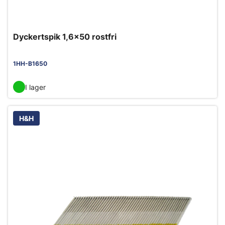
Dyckertspik 1,6x50 rostfri
1HH-B1650
I lager
H&H