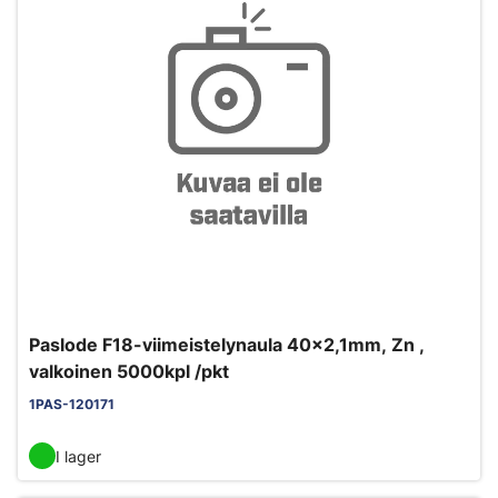
Paslode F18-viimeistelynaula 40x2,1mm, Zn ,
valkoinen 5000kpl /pkt
1PAS-120171
I lager