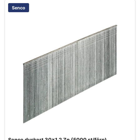
Senco
Senco dyckert 30x1,2 Zn (5000 st/förp)