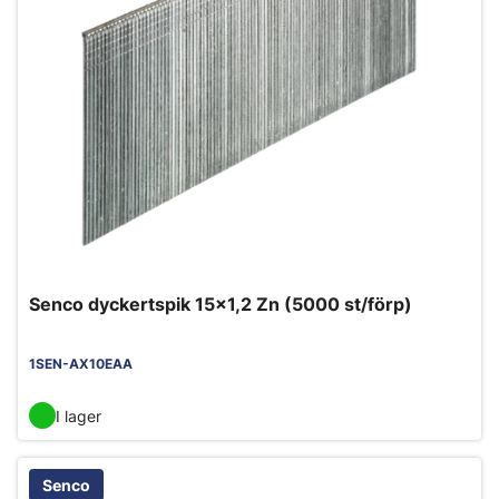
Senco dyckertspik 15x1,2 Zn (5000 st/förp)
1SEN-AX10EAA
I lager
Senco