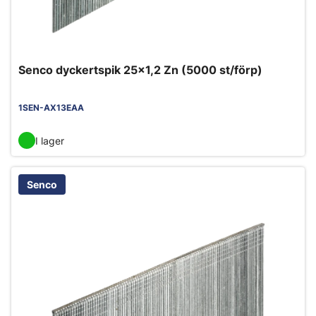
Senco dyckertspik 25x1,2 Zn (5000 st/förp)
1SEN-AX13EAA
I lager
Senco