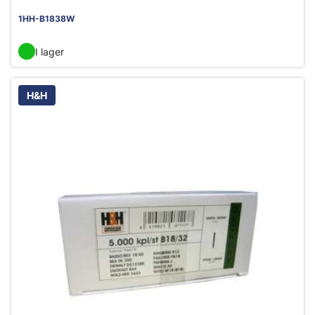
1HH-B1838W
I lager
H&H