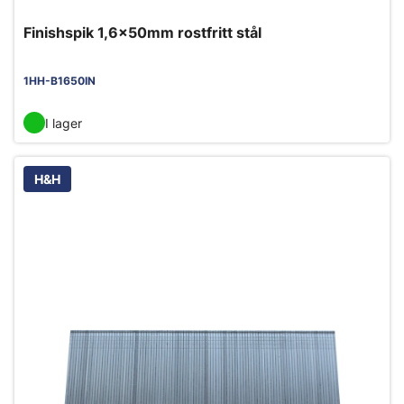
Finishspik 1,6x50mm rostfritt stål
1HH-B1650IN
I lager
H&H