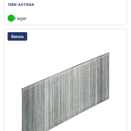
1SEN-AX11EAA
I lager
Senco