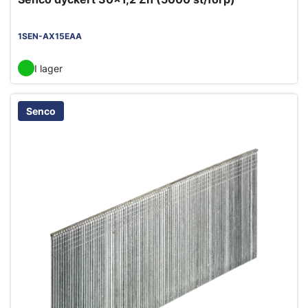
1SEN-AX15EAA
I lager
Senco