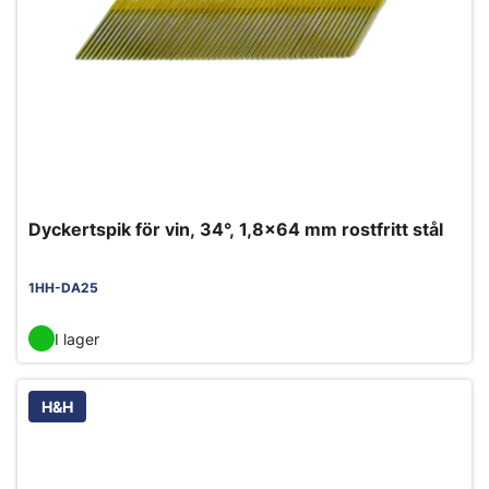
Dyckertspik för vin, 34°, 1,8x64 mm rostfritt stål
1HH-DA25
I lager
H&H