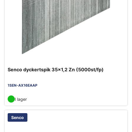
Senco dyckertspik 35x1,2 Zn (5000st/fp)
1SEN-AX16EAAP
I lager
Senco