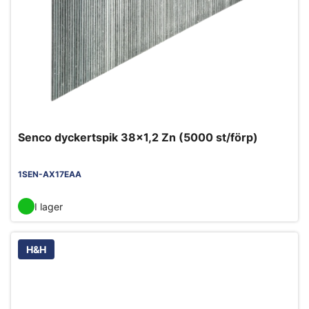
Senco dyckertspik 38x1,2 Zn (5000 st/förp)
1SEN-AX17EAA
I lager
H&H