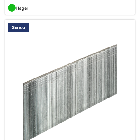
I lager
Senco