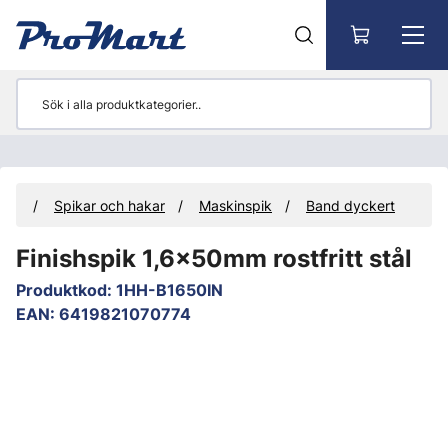
Gå till huvudinnehåll
ial
Spikar och hakar
Maskinspik
Band dyckert
Finishspik 1,6x50mm rostfritt stål
Produktkod
:
1HH-B1650IN
EAN
:
6419821070774
Hoppa över bilder