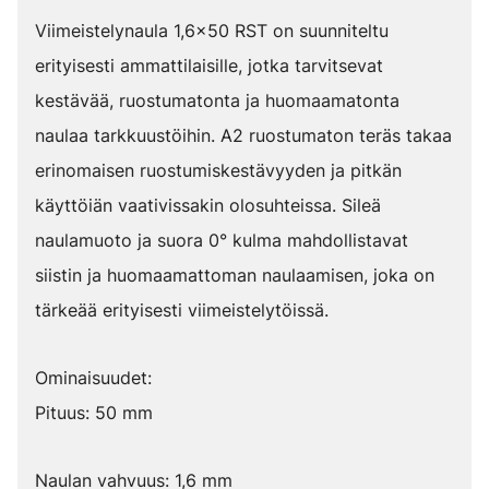
Viimeistelynaula 1,6x50 RST on suunniteltu
erityisesti ammattilaisille, jotka tarvitsevat
kestävää, ruostumatonta ja huomaamatonta
naulaa tarkkuustöihin. A2 ruostumaton teräs takaa
erinomaisen ruostumiskestävyyden ja pitkän
käyttöiän vaativissakin olosuhteissa. Sileä
naulamuoto ja suora 0° kulma mahdollistavat
siistin ja huomaamattoman naulaamisen, joka on
tärkeää erityisesti viimeistelytöissä.
Ominaisuudet:
Pituus: 50 mm
Naulan vahvuus: 1,6 mm