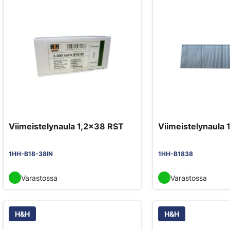
Viimeistelynaula 1,2x38 RST
Viimeistelynaula 
1HH-B18-38IN
1HH-B1838
Varastossa
Varastossa
H&H
H&H