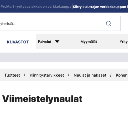
|
ProMart -yritysasiakkaiden verkkokauppa
Siirry kuluttajan verkkokauppan R
KUVASTOT
Palvelut
Myymälät
Yrity
Tuotteet
Kiinnitystarvikkeet
Naulat ja hakaset
Konen
Viimeistelynaulat