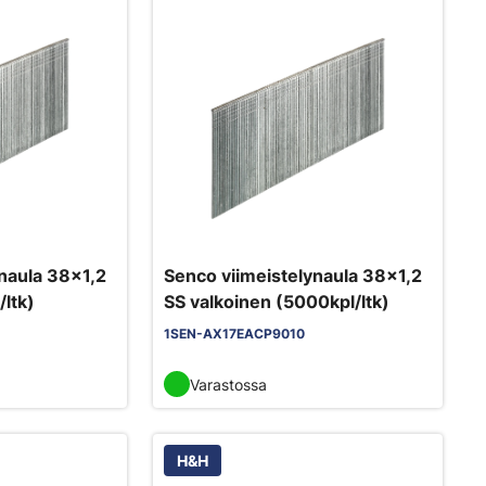
naula 38x1,2
Senco viimeistelynaula 38x1,2
ltk)
SS valkoinen (5000kpl/ltk)
1SEN-AX17EACP9010
Varastossa
H&H