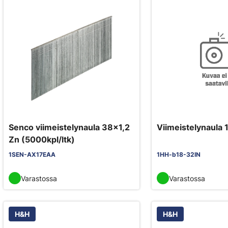
Senco viimeistelynaula 38x1,2
Viimeistelynaula
Zn (5000kpl/ltk)
1SEN-AX17EAA
1HH-b18-32IN
Varastossa
Varastossa
H&H
H&H