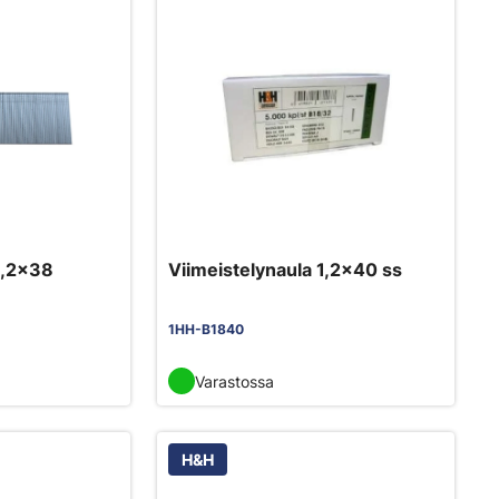
1,2x38
Viimeistelynaula 1,2x40 ss
1HH-B1840
Varastossa
H&H