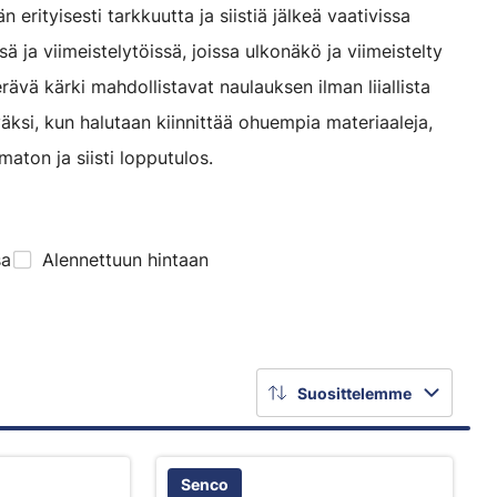
n erityisesti tarkkuutta ja siistiä jälkeä vaativissa
ä ja viimeistelytöissä, joissa ulkonäkö ja viimeistelty
rävä kärki mahdollistavat naulauksen ilman liiallista
väksi, kun halutaan kiinnittää ohuempia materiaaleja,
maton ja siisti lopputulos.
sa
Alennettuun hintaan
Suosittelemme
Senco