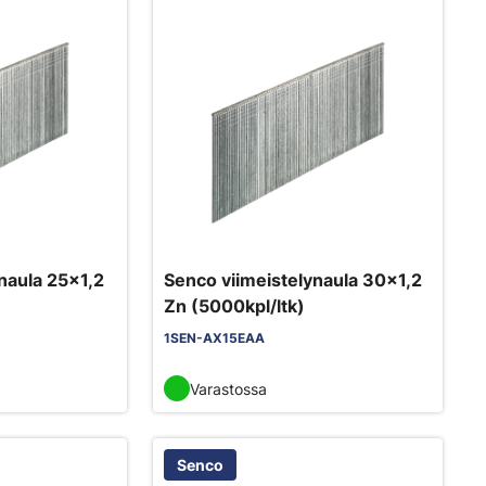
naula 25x1,2
Senco viimeistelynaula 30x1,2
Zn (5000kpl/ltk)
1SEN-AX15EAA
Varastossa
Senco