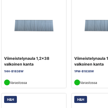
Viimeistelynaula 1,2x38
Viimeistelynaula 
valkoinen kanta
valkoinen kanta
1HH-B1838W
1PM-B1838W
Varastossa
Varastossa
H&H
H&H