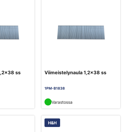
1,2x38 ss
Viimeistelynaula 1,2x38 ss
1PM-B1838
Varastossa
H&H