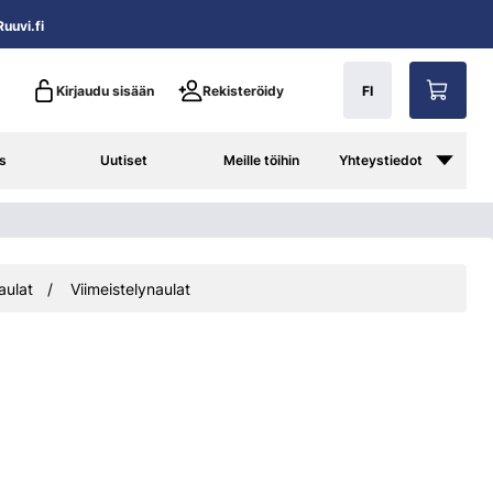
uuvi.fi
Kirjaudu sisään
Rekisteröidy
FI
s
Uutiset
Meille töihin
Yhteystiedot
aulat
Viimeistelynaulat