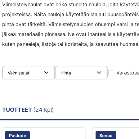
Viimeistelynaulat ovat erikoistuneita nauloja, joita käytetää
projekteissa. Näitä nauloja käytetään laajalti puusepäntöiss
pinta ovat tärkeitä. Viimeistelynaulojen ohuempi varsi ja te
jälkeä materiaalin pinnassa. Ne ovat ihanteellisia käytettä
kuten paneeleja, listoja tai koristeita, ja saavuttaa huomaa
Varastos
Valmistajat
Hinta
TUOTTEET
(24 kpl)
Paslode
Senco