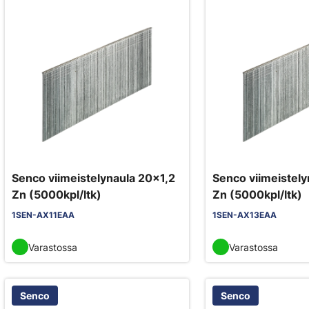
Senco viimeistelynaula 20x1,2
Senco viimeistely
Zn (5000kpl/ltk)
Zn (5000kpl/ltk)
1SEN-AX11EAA
1SEN-AX13EAA
Varastossa
Varastossa
Senco
Senco