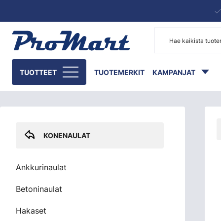
Siirry pääsisältöön
Skip sidebar menu
TUOTTEET
TUOTEMERKIT
KAMPANJAT
KONENAULAT
Ankkurinaulat
Betoninaulat
Hakaset