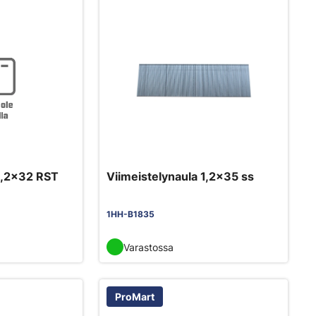
 1,2x32 RST
Viimeistelynaula 1,2x35 ss
1HH-B1835
Varastossa
ProMart