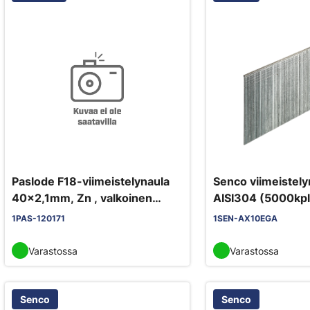
Paslode F18-viimeistelynaula
Senco viimeistely
40x2,1mm, Zn , valkoinen
AISI304 (5000kpl/
5000kpl /pkt
1PAS-120171
1SEN-AX10EGA
Varastossa
Varastossa
Senco
Senco