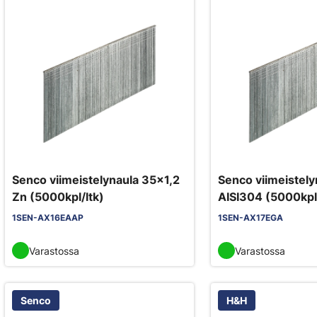
Senco viimeistelynaula 35x1,2
Senco viimeistely
Zn (5000kpl/ltk)
AISI304 (5000kpl/
1SEN-AX16EAAP
1SEN-AX17EGA
Varastossa
Varastossa
Senco
H&H