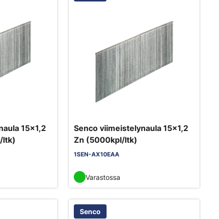
naula 15x1,2
Senco viimeistelynaula 15x1,2
ltk)
Zn (5000kpl/ltk)
1SEN-AX10EAA
Varastossa
Senco