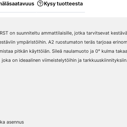
äläsaatavuus
Kysy tuotteesta
RST on suunniteltu ammattilaisille, jotka tarvitsevat kestäv
kestäviin ympäristöihin. A2 ruostumaton teräs tarjoaa erino
mistaa pitkän käyttöiän. Sileä naulamuoto ja 0° kulma takaav
oka on ideaalinen viimeistelytöihin ja tarkkuuskiinnityksiin
kka asennus