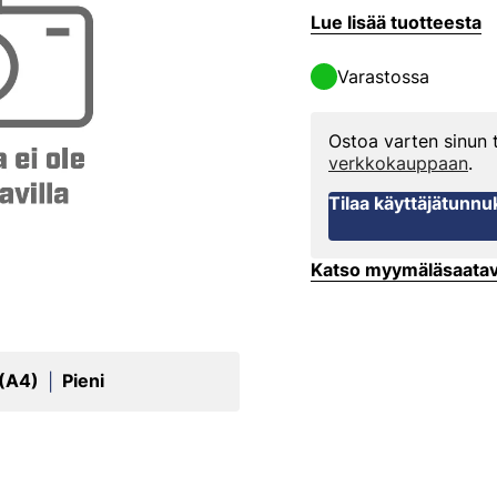
Lue lisää tuotteesta
Varastossa
Ostoa varten sinun
verkkokauppaan
.
Tilaa käyttäjätunnu
Katso myymäläsaata
 (A4)
Pieni
|