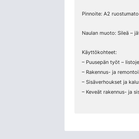
Pinnoite: A2 ruostumato
Naulan muoto: Sileä – jä
Käyttökohteet:
– Puusepän työt – listoje
– Rakennus- ja remontoin
– Sisäverhoukset ja kalus
– Keveät rakennus- ja si