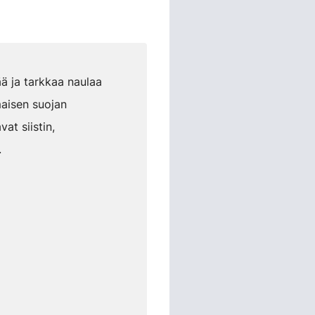
ää ja tarkkaa naulaa
maisen suojan
at siistin,
.