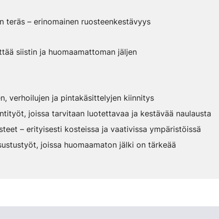
n teräs – erinomainen ruosteenkestävyys
ttää siistin ja huomaamattoman jäljen
n, verhoilujen ja pintakäsittelyjen kiinnitys
tityöt, joissa tarvitaan luotettavaa ja kestävää naulausta
teet – erityisesti kosteissa ja vaativissa ympäristöissä
sustustyöt, joissa huomaamaton jälki on tärkeää