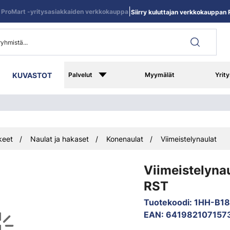
|
ProMart -yritysasiakkaiden verkkokauppa
Siirry kuluttajan verkkokauppan R
KUVASTOT
Palvelut
Myymälät
Yrity
keet
Naulat ja hakaset
Konenaulat
Viimeistelynaulat
Viimeistelyn
RST
Tuotekoodi
:
1HH-B18
EAN
:
641982107157