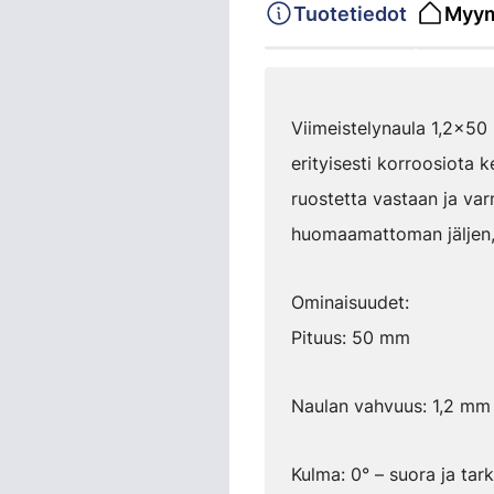
Tuotetiedot
Myym
Viimeistelynaula 1,2x50 
erityisesti korroosiota 
ruostetta vastaan ja var
huomaamattoman jäljen, j
Ominaisuudet:
Pituus: 50 mm
Naulan vahvuus: 1,2 mm
Kulma: 0° – suora ja tar