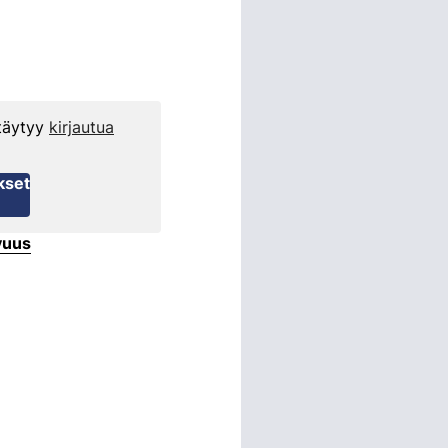
 täytyy
kirjautua
kset
vuus