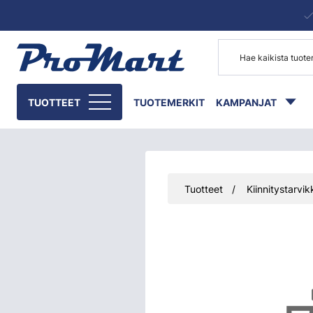
Siirry pääsisältöön
TUOTTEET
TUOTEMERKIT
KAMPANJAT
Tuotteet
Kiinnitystarvik
Ohita kuvat