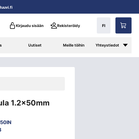
uuvi.fi
Kirjaudu sisään
Rekisteröidy
FI
s
Uutiset
Meille töihin
Yhteystiedot
aula 1.2x50mm
50IN
3