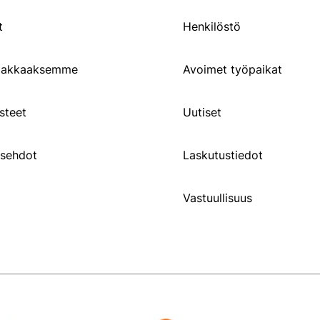
t
Henkilöstö
siakkaaksemme
Avoimet työpaikat
steet
Uutiset
usehdot
Laskutustiedot
Vastuullisuus