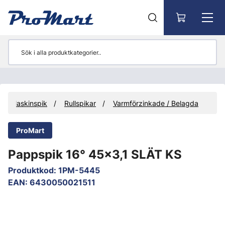
Gå till huvudinnehåll
Maskinspik
Rullspikar
Varmförzinkade / Belagda
ProMart
Pappspik 16° 45x3,1 SLÄT KS
Produktkod
:
1PM-5445
EAN
:
6430050021511
Hoppa över bilder