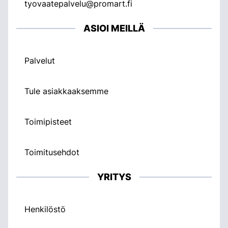
tyovaatepalvelu@promart.fi
ASIOI MEILLÄ
Palvelut
Tule asiakkaaksemme
Toimipisteet
Toimitusehdot
YRITYS
Henkilöstö