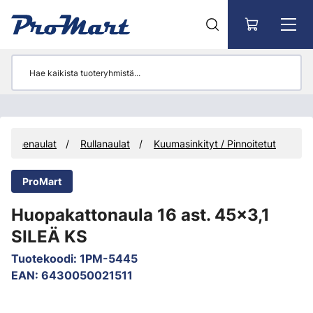
Siirry pääsisältöön
Konenaulat
Rullanaulat
Kuumasinkityt / Pinnoitetut
ProMart
Huopakattonaula 16 ast. 45x3,1
SILEÄ KS
Tuotekoodi
:
1PM-5445
EAN
:
6430050021511
Ohita kuvat