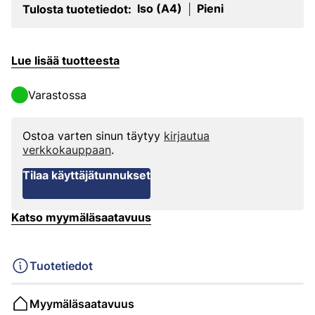
Iso (A4)
Pieni
Tulosta tuotetiedot:
|
Lue lisää tuotteesta
Varastossa
Ostoa varten sinun täytyy
kirjautua
verkkokauppaan
.
Tilaa käyttäjätunnukset
Katso myymäläsaatavuus
Tuotetiedot
Myymäläsaatavuus