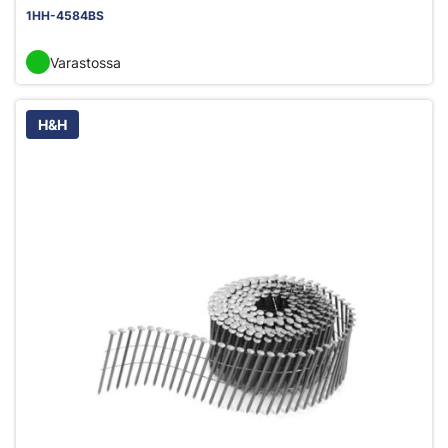
1HH-4584BS
Varastossa
H&H