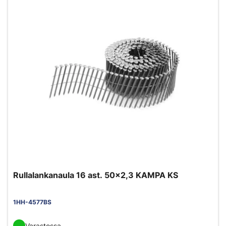
Rullalankanaula 16 ast. 50x2,3 KAMPA KS
1HH-4577BS
Varastossa