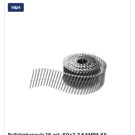
H&H
Rullalankanaula 16 ast. 60x2,3 KAMPA KS