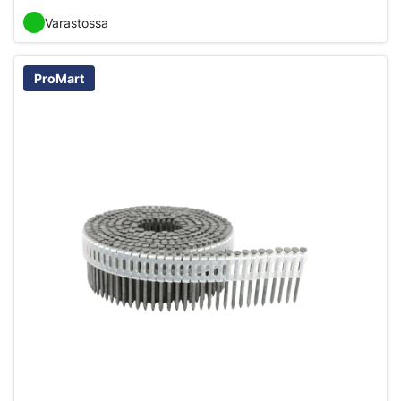
Varastossa
ProMart