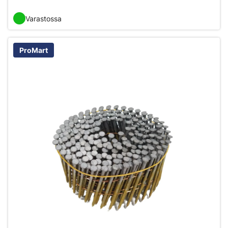
Varastossa
ProMart