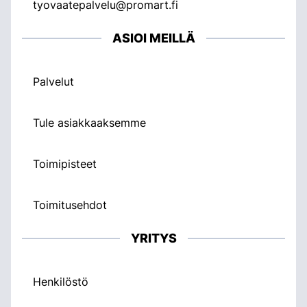
tyovaatepalvelu@promart.fi
ASIOI MEILLÄ
Palvelut
Tule asiakkaaksemme
Toimipisteet
Toimitusehdot
YRITYS
Henkilöstö