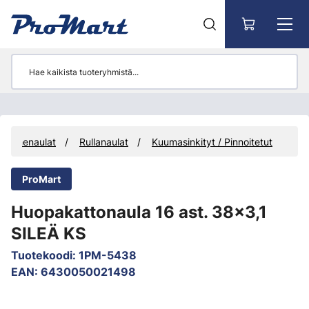
Siirry pääsisältöön
Konenaulat
Rullanaulat
Kuumasinkityt / Pinnoitetut
ProMart
Huopakattonaula 16 ast. 38x3,1
SILEÄ KS
Tuotekoodi
:
1PM-5438
EAN
:
6430050021498
Ohita kuvat