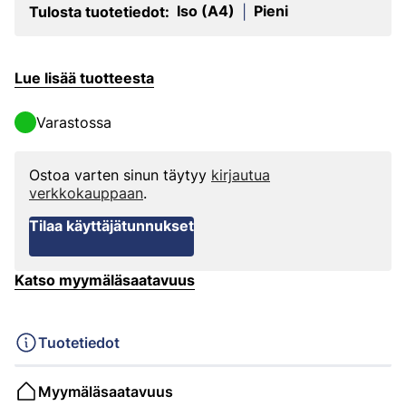
Iso (A4)
Pieni
Tulosta tuotetiedot:
|
Lue lisää tuotteesta
Varastossa
Ostoa varten sinun täytyy
kirjautua
verkkokauppaan
.
Tilaa käyttäjätunnukset
Katso myymäläsaatavuus
Tuotetiedot
Myymäläsaatavuus