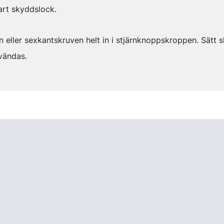
art skyddslock.
 eller sexkantskruven helt in i stjärnknoppskroppen. Sätt 
vändas.