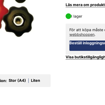
Läs mera om produk
I lager
För att köpa måste
webbshoppen
.
Beställ inloggnings
Visa butikstillgänglig
Stor (A4)
Liten
ion:
|