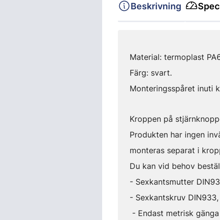
Beskrivning
Speci
Material: termoplast PA6
Färg: svart.
Monteringsspåret inuti 
Kroppen på stjärnknopp
Produkten har ingen inv
monteras separat i kro
Du kan vid behov beställ
- Sexkantsmutter DIN9
- Sexkantskruv DIN933, 
- Endast metrisk gänga 