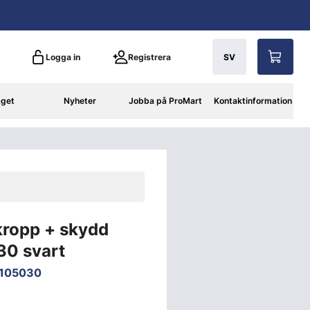
Logga in
Registrera
SV
aget
Nyheter
Jobba på ProMart
Kontaktinformation
kropp + skydd
0 svart
105030