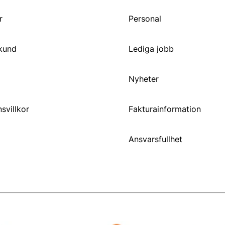
r
Personal
 kund
Lediga jobb
Nyheter
svillkor
Fakturainformation
Ansvarsfullhet