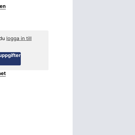
ten
 du
logga in till
uppgifter
het