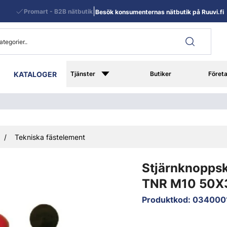
|
Promart - B2B nätbutik
Besök konsumenternas nätbutik på Ruuvi.fi
KATALOGER
Tjänster
Butiker
Föret
Tekniska fästelement
Stjärnknopps
TNR M10 50X3
Produktkod
:
034000