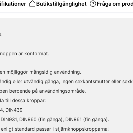
fikationer
Butikstillgänglighet
Fråga om pro
.
knoppen är konformat.
en möjliggör mångsidig användning.
ändig eller utvändig gänga, ingen sexkantsmutter eller sex
ppen beroende på användningsområde.
a till dessa kroppar:
34, DIN439
DIN931, DIN960 (fin gänga), DIN961 (fin gänga).
enligt standard passar i stjärnknoppskropparna!