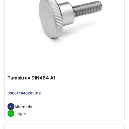
Tumskruv DIN464 A1
030814640205012
Alternativ
+1
I lager