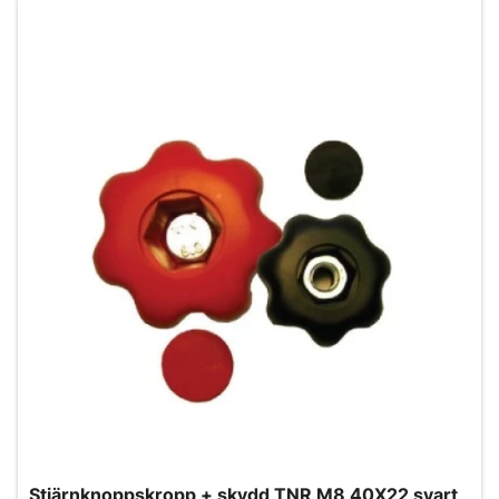
Stjärnknoppskropp + skydd TNR M8 40X22 svart