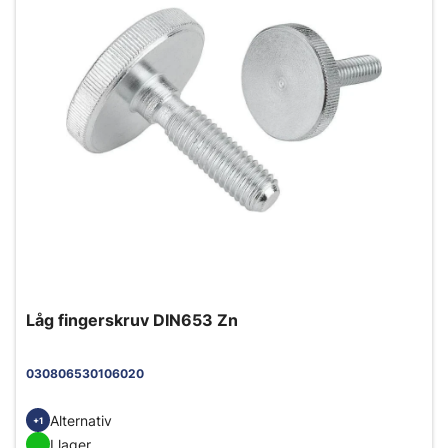
Låg fingerskruv DIN653 Zn
030806530106020
Alternativ
+1
I lager