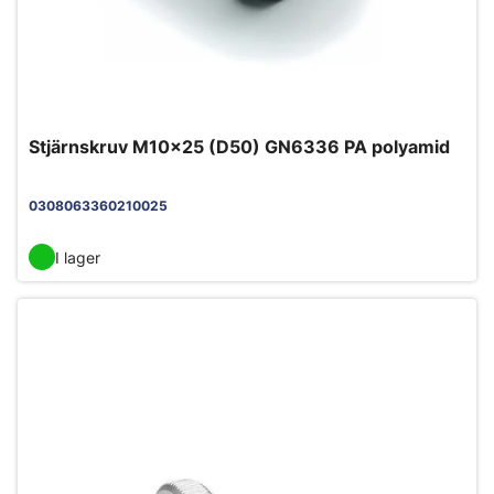
Stjärnskruv M10x25 (D50) GN6336 PA polyamid
0308063360210025
I lager