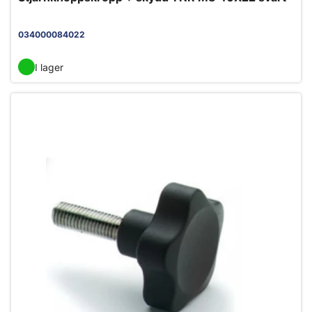
034000084022
I lager