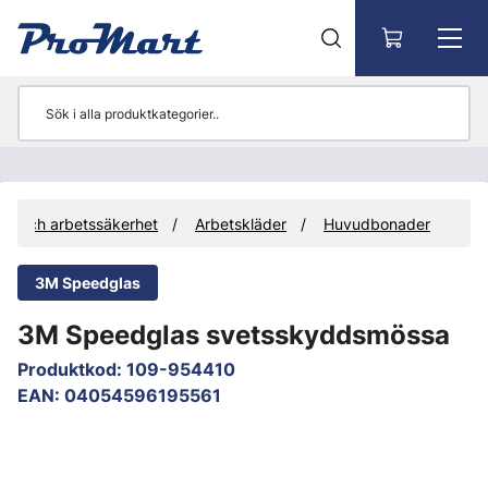
Gå till huvudinnehåll
ng och arbetssäkerhet
Arbetskläder
Huvudbonader
3M Speedglas
3M Speedglas svetsskyddsmössa
Produktkod
:
109-954410
EAN
:
04054596195561
Hoppa över bilder