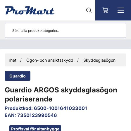
Gå till huvudinnehåll
säkerhet
Ögon- och ansiktsskydd
Skyddsglasögon
Guardio
Guardio ARGOS skyddsglasögon
polariserande
Produktkod
:
6500-1001641033001
EAN
:
7350123990546
Hoppa över bilder
Proffsval för altanbygge