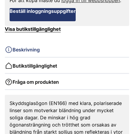
För att köpa måste du
logga in till webbshoppen
.
Beställ inloggningsuppgifter
Visa butikstillgänglighet
Beskrivning
Butikstillgänglighet
Fråga om produkten
Skyddsglasögon (EN166) med klara, polariserade
linser som motverkar bländning under mycket
soliga dagar. De minskar i hög grad
ögonansträngning och trötthet som orsakas av
bländning från starkt solljus som reflekteras i ytor