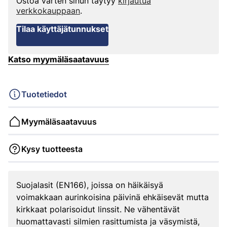
Ostoa varten sinun täytyy
kirjautua
verkkokauppaan
.
Tilaa käyttäjätunnukset
Katso myymäläsaatavuus
Tuotetiedot
Myymäläsaatavuus
Kysy tuotteesta
Suojalasit (EN166), joissa on häikäisyä
voimakkaan aurinkoisina päivinä ehkäisevät mutta
kirkkaat polarisoidut linssit. Ne vähentävät
huomattavasti silmien rasittumista ja väsymistä,