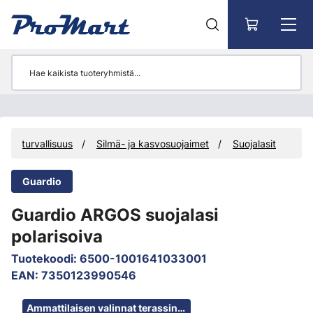
Siirry pääsisältöön
a työturvallisuus
Silmä- ja kasvosuojaimet
Suojalasit
Guardio
Guardio ARGOS suojalasi
polarisoiva
Tuotekoodi
:
6500-1001641033001
EAN
:
7350123990546
Ohita kuvat
Ammattilaisen valinnat terassin rakentamiseen