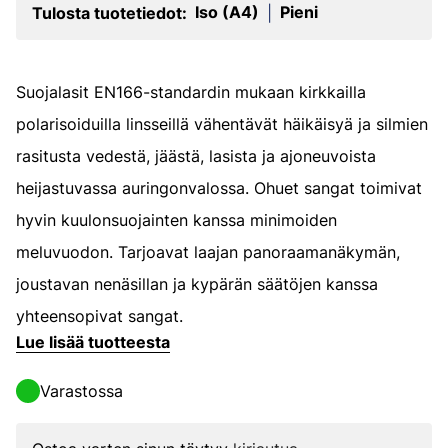
Iso (A4)
Pieni
Tulosta tuotetiedot:
|
Suojalasit EN166-standardin mukaan kirkkailla
polarisoiduilla linsseillä vähentävät häikäisyä ja silmien
rasitusta vedestä, jäästä, lasista ja ajoneuvoista
heijastuvassa auringonvalossa. Ohuet sangat toimivat
hyvin kuulonsuojainten kanssa minimoiden
meluvuodon. Tarjoavat laajan panoraamanäkymän,
joustavan nenäsillan ja kypärän säätöjen kanssa
yhteensopivat sangat.
Lue lisää tuotteesta
Varastossa