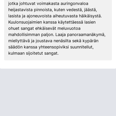
jotka johtuvat voimakasta auringonvaloa
heijastavista pinnoista, kuten vedestä, jäästä,
lasista ja ajoneuvoista aiheutuvasta häikäisystä.
Kuulonsuojaimien kanssa käytettäessä lasien
ohuet sangat ehkäisevät meluvuotoa
mahdollisimman paljon. Laaja panoraamanäkymä,
miellyttävä ja joustava nenäsilta sekä kypärän
säädön kanssa yhteensopiviksi suunnitellut,
kulmaan sijoitetut sangat.