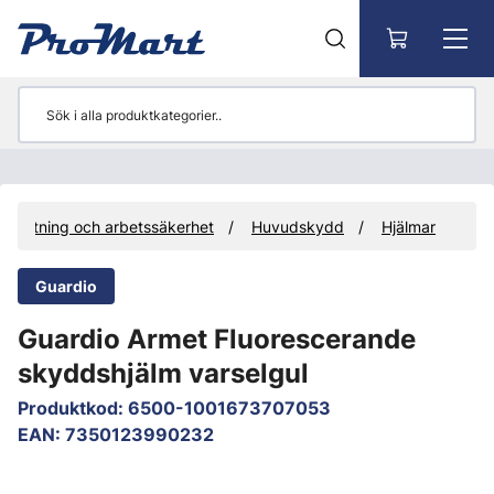
Gå till huvudinnehåll
trustning och arbetssäkerhet
Huvudskydd
Hjälmar
Guardio
Guardio Armet Fluorescerande
skyddshjälm varselgul
Produktkod
:
6500-1001673707053
EAN
:
7350123990232
Hoppa över bilder