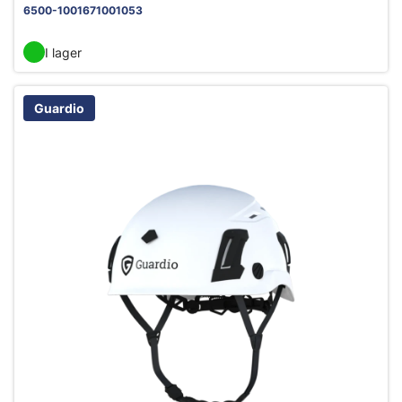
6500-1001671001053
I lager
Guardio