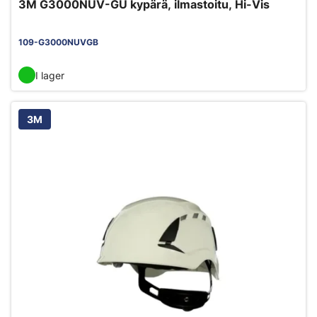
3M G3000NUV-GU kypärä, ilmastoitu, Hi-Vis
109-G3000NUVGB
I lager
3M