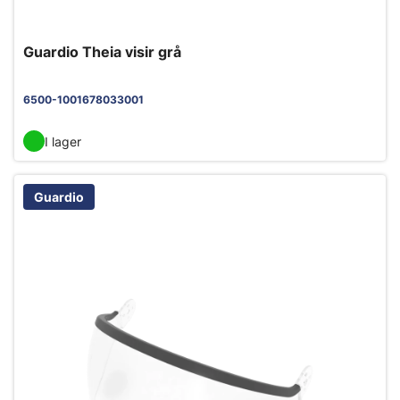
Guardio Theia visir grå
6500-1001678033001
I lager
Guardio