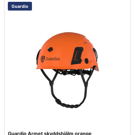
Guardio
Guardio Armet skyddshjälm orange