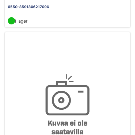
6550-8591806217096
I lager