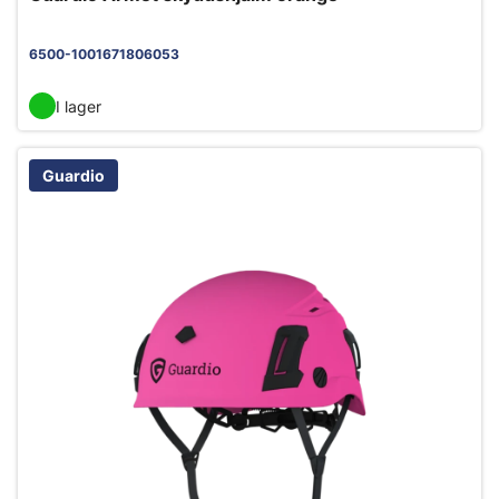
6500-1001671806053
I lager
Guardio