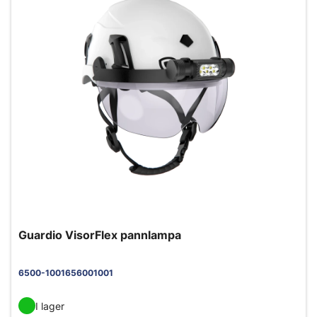
Guardio VisorFlex pannlampa
6500-1001656001001
I lager