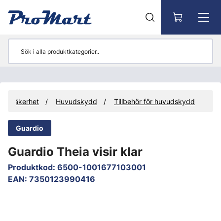
Gå till huvudinnehåll
betssäkerhet
Huvudskydd
Tillbehör för huvudskydd
Guardio
Guardio Theia visir klar
Produktkod
:
6500-1001677103001
EAN
:
7350123990416
Hoppa över bilder