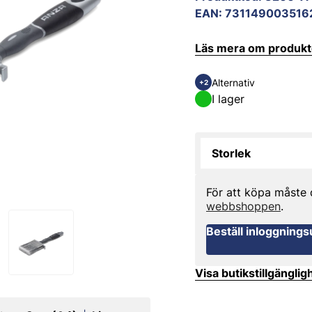
EAN
:
731149003516
Läs mera om produk
Alternativ
+2
I lager
Storlek
För att köpa måste
webbshoppen
.
Beställ inloggnings
Visa butikstillgänglig