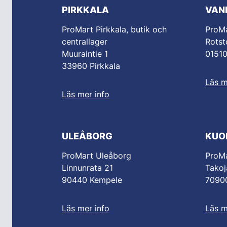
PIRKKALA
VAN
ProMart Pirkkala, butik och
ProM
centrallager
Rotst
Muuraintie 1
0151
33960 Pirkkala
Läs m
Läs mer info
ULEÅBORG
KUO
ProMart Uleåborg
ProMa
Linnunrata 21
Takoj
90440 Kempele
70900
Läs mer info
Läs m