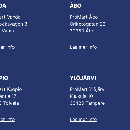
DA
ÅBO
art Vanda
ProMart Åbo
ocksvägen 3
Oriketogatan 22
0 Vanda
20380 Åbo
er info
Läs mer info
PIO
YLÖJÄRVI
rt Kuopio
ProMart Ylöjärvi
antie 17
Kuukuja 10
 Toivala
33420 Tampere
er info
Läs mer info