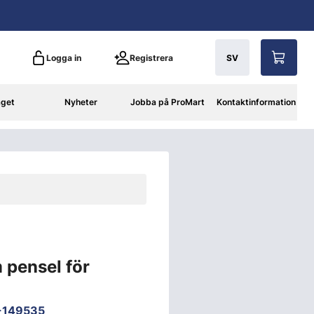
Logga in
Registrera
SV
aget
Nyheter
Jobba på ProMart
Kontaktinformation
 pensel för
-149535