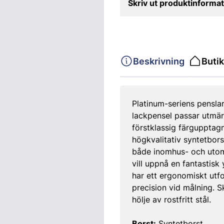
Skriv ut produktinformat
Beskrivning
Butik
Platinum-seriens penslar
lackpensel passar utmär
förstklassig färgupptagn
högkvalitativ syntetbors
både inomhus- och utom
vill uppnå en fantastisk
har ett ergonomiskt utf
precision vid målning. 
hölje av rostfritt stål.
Borst:
Syntetborst