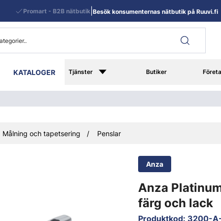
|
Promart - B2B nätbutik
Besök konsumenternas nätbutik på Ruuvi.fi
KATALOGER
Tjänster
Butiker
Föret
Målning och tapetsering
Penslar
Anza
Anza Platinum
färg och lack
Produktkod
:
3200-A