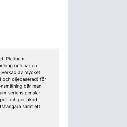
et. Platinum
ndning och har en
illverkad av mycket
d och oljebaserad) för
onsmålning där man
num-seriens penslar
ppet och ger ökad
ntshängare samt ett