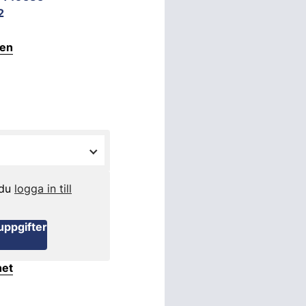
2
ten
 du
logga in till
uppgifter
het