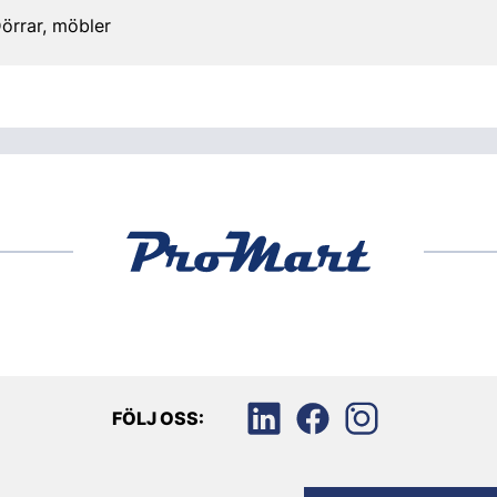
örrar, möbler
FÖLJ OSS: