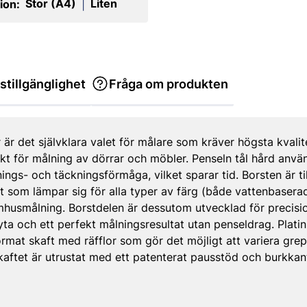
Stor (A4)
Liten
ion:
|
stillgänglighet
Fråga om produkten
 är det självklara valet för målare som kräver högsta kvalit
kt för målning av dörrar och möbler. Penseln tål hård anvä
ings- och täckningsförmåga, vilket sparar tid. Borsten är t
t som lämpar sig för alla typer av färg (både vattenbasera
husmålning. Borstdelen är dessutom utvecklad för precisi
 yta och ett perfekt målningsresultat utan penseldrag. Plati
ormat skaft med räfflor som gör det möjligt att variera gre
Skaftet är utrustat med ett patenterat pausstöd och burkka