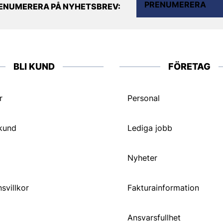
PRENUMERERA
ENUMERERA PÅ NYHETSBREV:
BLI KUND
FÖRETAG
r
Personal
 kund
Lediga jobb
Nyheter
svillkor
Fakturainformation
Ansvarsfullhet