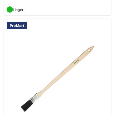
I lager
ProMart