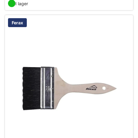
I lager
Ferax