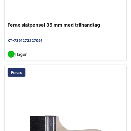
Ferax slätpensel 35 mm med trähandtag
KT-7391272227091
I lager
Ferax