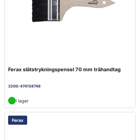
Ferax slätstrykningspensel 70 mm trähandtag
3200-474158748
I lager
Ferax