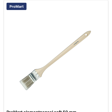
ProMart