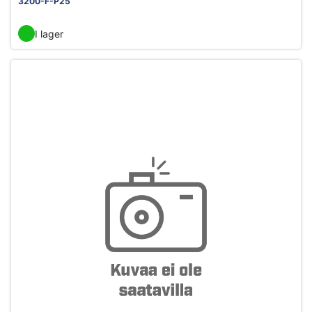
3200-F-P25
I lager