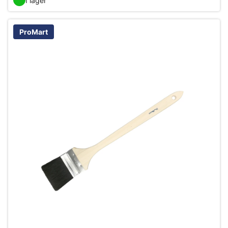
I lager
ProMart