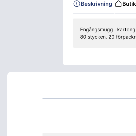
Beskrivning
Butik
Engångsmugg i kartong f
80 stycken. 20 förpackn