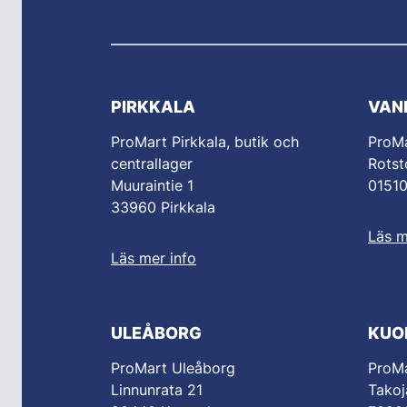
PIRKKALA
VAN
ProMart Pirkkala, butik och
ProM
centrallager
Rotst
Muuraintie 1
0151
33960 Pirkkala
Läs m
Läs mer info
ULEÅBORG
KUO
ProMart Uleåborg
ProMa
Linnunrata 21
Takoj