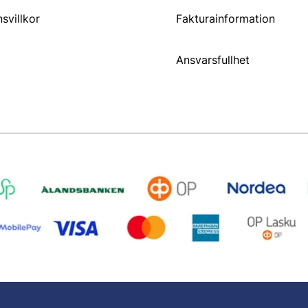
svillkor
Fakturainformation
Ansvarsfullhet