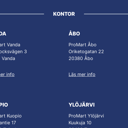
KONTOR
DA
ÅBO
art Vanda
ProMart Åbo
ocksvägen 3
Oriketogatan 22
0 Vanda
20380 Åbo
er info
Läs mer info
PIO
YLÖJÄRVI
rt Kuopio
ProMart Ylöjärvi
antie 17
Kuukuja 10