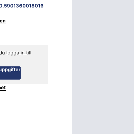
0,5901360018016
ten
 du
logga in till
uppgifter
het