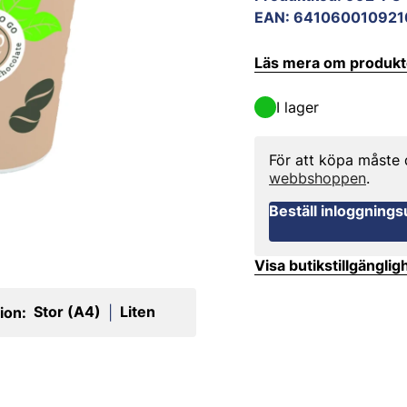
EAN
:
641060010921
Läs mera om produk
I lager
För att köpa måste
webbshoppen
.
Beställ inloggnings
Visa butikstillgänglig
Stor (A4)
Liten
ion:
|