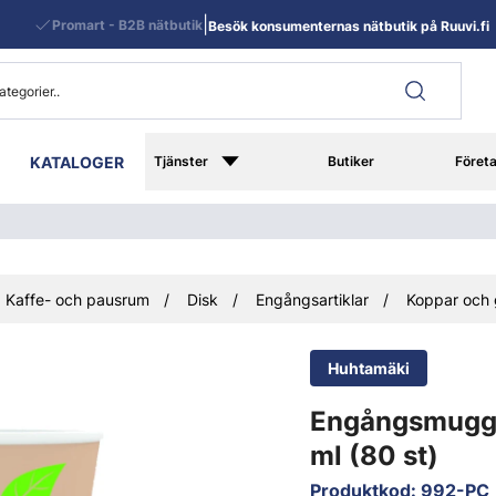
|
Promart - B2B nätbutik
Besök konsumenternas nätbutik på Ruuvi.fi
KATALOGER
Tjänster
Butiker
Föret
Kaffe- och pausrum
Disk
Engångsartiklar
Koppar och 
Huhtamäki
Engångsmugg
ml (80 st)
Produktkod
:
992-PC