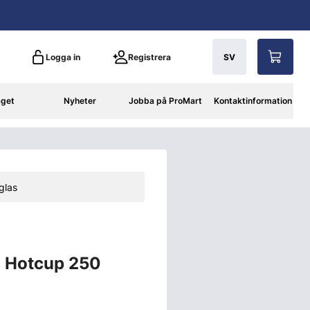
Logga in
Registrera
SV
aget
Nyheter
Jobba på ProMart
Kontaktinformation
glas
 Hotcup 250