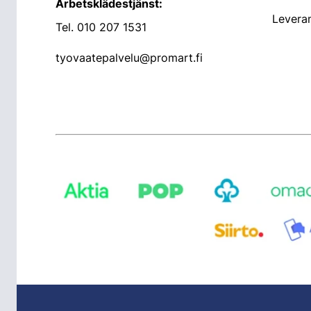
Arbetsklädestjänst:
Leveran
Tel.
010 207 1531
tyovaatepalvelu@promart.fi