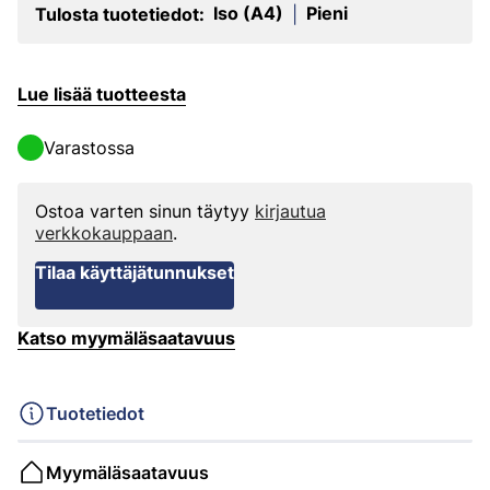
Iso (A4)
Pieni
Tulosta tuotetiedot:
|
Lue lisää tuotteesta
Varastossa
Ostoa varten sinun täytyy
kirjautua
verkkokauppaan
.
Tilaa käyttäjätunnukset
Katso myymäläsaatavuus
Tuotetiedot
Myymäläsaatavuus