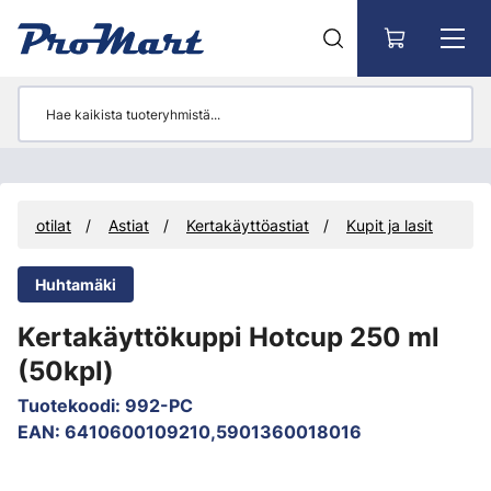
Siirry pääsisältöön
taukotilat
Astiat
Kertakäyttöastiat
Kupit ja lasit
Huhtamäki
Kertakäyttökuppi Hotcup 250 ml
(50kpl)
Tuotekoodi
:
992-PC
EAN
:
6410600109210,5901360018016
Ohita kuvat